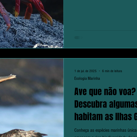
1 de jul. de 2025
6 min de leitura
Ecologia Marinha
Ave que não voa?
Descubra algumas
habitam as Ilhas 
Conheça as espécies marinhas única