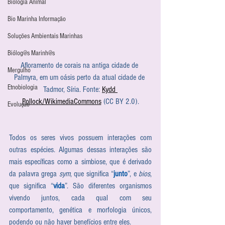
Biologia Animal
Bio Marinha Informação
Soluções Ambientais Marinhas
Biólog@s Marinh@s
Afloramento de corais na antiga cidade de 
Mergulho
Palmyra, em um oásis perto da atual cidade de 
Etnobiologia
Tadmor, Síria. Fonte: 
Kydd 
Pollock/WikimediaCommons
 (CC BY 2.0).
Evolução
Todos os seres vivos possuem interações com 
outras espécies. Algumas dessas interações são 
mais específicas como a simbiose, que é derivado 
da palavra grega 
sym
, que significa “
junto
”, e 
bios
, 
que significa “
vida
”. São diferentes organismos 
vivendo juntos, cada qual com seu 
comportamento, genética e morfologia únicos, 
podendo ou não haver benefícios entre eles.