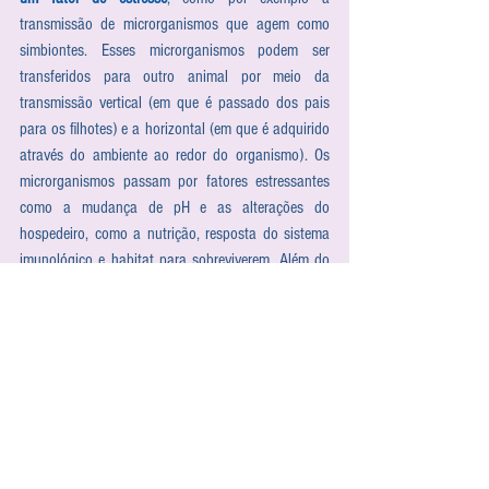
transmissão de microrganismos que agem como 
simbiontes. Esses microrganismos podem ser 
transferidos para outro animal por meio da 
transmissão vertical (em que é passado dos pais 
para os filhotes) e a horizontal (em que é adquirido 
através do ambiente ao redor do organismo). Os 
microrganismos passam por fatores estressantes 
como a mudança de pH e as alterações do 
hospedeiro, como a nutrição, resposta do sistema 
imunológico e habitat para sobreviverem. Além do 
sistema imunológico do próprio hospedeiro que 
precisa se adaptar com o novo simbionte.
CONSIDERAÇÕES FINAIS
É possível observar que existem diferentes formas 
de interações entre os organismos marinhos, como 