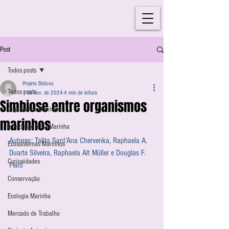
Post
Todos posts
Projeto Bióicos
Todos posts
1 de nov. de 2024
4 min de leitura
Simbiose entre organismos
Organismos Marinhos
marinhos
Introdução à Bio-Marinha
Autores: Talita Sant’Ana Chervenka, Raphaela A. 
Ecossistemas Marinhos
Duarte Silveira, Raphaela Alt Müller e Douglas F. 
Curiosidades
Peiró
Conservação
Ecologia Marinha
Mercado de Trabalho