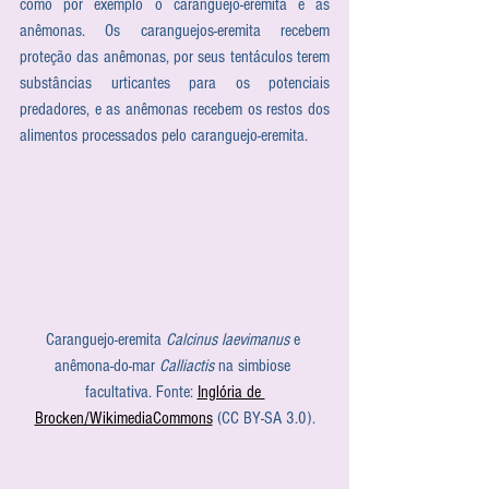
como por exemplo o caranguejo-eremita e as 
anêmonas. Os caranguejos-eremita recebem 
proteção das anêmonas, por seus tentáculos terem 
substâncias urticantes para os potenciais 
predadores, e as anêmonas recebem os restos dos 
alimentos processados pelo caranguejo-eremita.
Caranguejo-eremita 
Calcinus laevimanus
 e 
anêmona-do-mar 
Calliactis
 na simbiose 
facultativa. Fonte: 
Inglória de 
Brocken/WikimediaCommons
 (CC BY-SA 3.0).