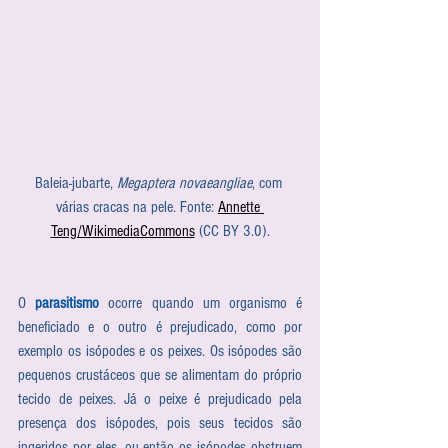
Baleia-jubarte, 
Megaptera novaeangliae
, com 
várias cracas na pele. Fonte: 
Annette 
Teng/WikimediaCommons
 (CC BY 3.0).
O 
parasitismo
 ocorre quando um organismo é 
beneficiado e o outro é prejudicado, como por 
exemplo os isópodes e os peixes. Os isópodes são 
pequenos crustáceos que se alimentam do próprio 
tecido de peixes. Já o peixe é prejudicado pela 
presença dos isópodes, pois seus tecidos são 
ingeridos por eles, ou então os isópodes obstruem 