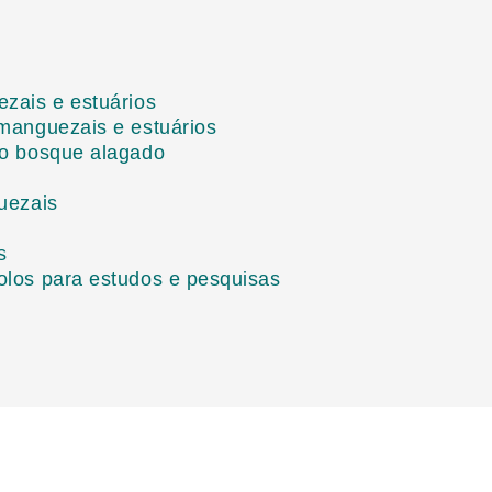
ezais e estuários
 manguezais e estuários
 o bosque alagado
uezais
s
olos para estudos e pesquisas