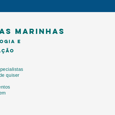
as marinhaS
ogia e
ação
pecialistas
de quiser
s
entos
gem