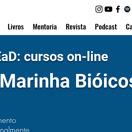
Livros
Mentoria
Revista
Podcast
Ca
aD: cursos on-line
 Marinha Bióico
mento
ionalmente