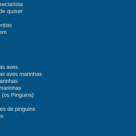
ecialista
de quiser
s
entos
gem
das aves
das aves marinhas
arinhas
 marinhas
 (os Pinguins)
ies de pinguins
ns