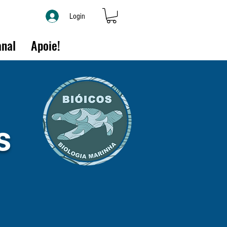
Login
nal
Apoie!
s