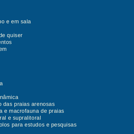
e
po e em sala
s
de quiser
entos
gem
va
inâmica
 das praias arenosas​
a e macrofauna de praias
al e supralitoral
olos para estudos e pesquisas