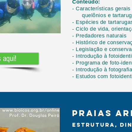
Conteúdo:
- Características gerais
quelônios e tartarug
- Espécies de tartarug
- Ciclo de vida, orient
- Predadores naturais
- Histórico de conserv
- Legislação e conserv
- Introdução à fotoident
 aqui!
- Programa de foto-ide
- Introdução à fotograf
- Estudos com fotoident
Praias a
Estrutura, Di