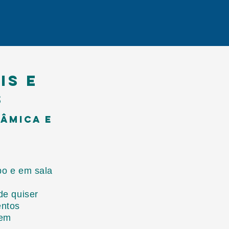
is e
s
nâmica e
e
po e em sala
s
de quiser
entos
gem