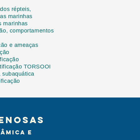
 dos répteis,
as marinhas
as marinhas
ação, comportamentos
ação e ameaças
ação
ificação
ntificação TORSOOI
ia subaquática
ificação
renosas
nâmica e