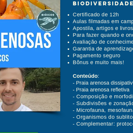
Biodiversidad
Certificado de 12h
Aulas filmadas em cam
Apostila, artigos e livro
Para fazer quando e on
Avaliação de conhecim
Garantia de aprendiza
Pagamento seguro
Bônus e muito mais!
Conteúdo
:
-
Praia arenosa dissipati
- Praia arenosa refletiva
- Composição e morfod
- Subdivisões e zonação
- Microfauna, mesofaun
- Organismos do sublitor
- Complementar: protoc