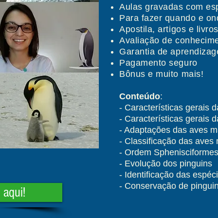
Aulas gravadas com esp
Para fazer quando e on
Apostila, artigos e livro
Avaliação de conhecim
Garantia de aprendiza
Pagamento seguro
Bônus e muito mais!
Conteúdo
:
- Características gerais 
- Características gerais 
- Adaptações das aves m
- Classificação das aves
- Ordem Sphenisciformes
- Evolução dos pinguins
- Identificação das espéc
- Conservação de pingui
 aqui!