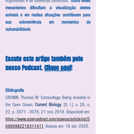
organismos e de diferentes tamanhos. 
Todos esses 
mecanismos dificultam a visualização destes 
animais e em muitas situações contribuem para 
sua sobrevivência em momentos de 
vulnerabilidade
.
Escute este artigo também pelo 
nosso Podcast. 
Clique aqui
!
Bibliografia
CRONIN, Thomas W. Camouflage: Being Invisible in 
the Open Ocean. 
Current Biology
, [S. l.], v. 26, n. 
22, p. 3071 - 3076, 21 nov. 2016. Disponível em: 
https://www.sciencedirect.com/science/article/pii/S
0960982216311411
. Acesso em: 16 abr. 2020.