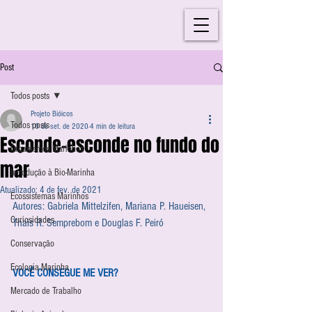
Post
Todos posts
Projeto Bióicos
Todos posts
10 de set. de 2020
4 min de leitura
Esconde-esconde no fundo do
Organismos Marinhos
mar
Introdução à Bio-Marinha
Atualizado:
4 de fev. de 2021
Ecossistemas Marinhos
Autores: Gabriela Mittelzifen, Mariana P. Haueisen, 
Curiosidades
Thais R. Semprebom e Douglas F. Peiró
Conservação
Ecologia Marinha
VOCÊ CONSEGUE ME VER?
Mercado de Trabalho