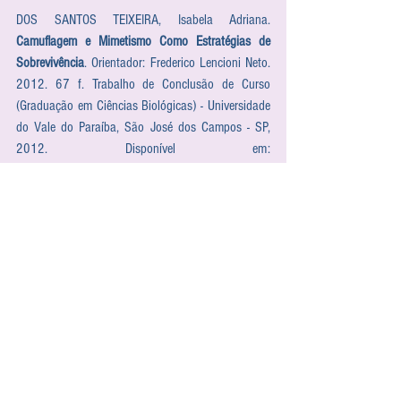
DOS SANTOS TEIXEIRA, Isabela Adriana. 
Camuflagem e Mimetismo Como Estratégias de 
Sobrevivência
. Orientador: Frederico Lencioni Neto. 
2012. 67 f. Trabalho de Conclusão de Curso 
(Graduação em Ciências Biológicas) - Universidade 
do Vale do Paraíba, São José dos Campos - SP, 
2012. Disponível em: 
https://biblioteca.univap.br/dados/000004/0000
0455.pdf
. Acesso em: 8 abr. 2020      
MADHUSOODANAN, Jyoti. Ship noise makes 
cuttlefish change color. 
Science
, [s. l.], 2014. 
Disponível em: 
https://www.sciencemag.org/news/2014/10/ship-
noise-makes-cuttlefish-change-color.
 Acesso em: 9 
abr. 2020.   
NOKELAINEN, Ossi; STEVENS, Martin. Camouflage. 