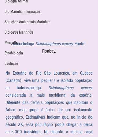
Biologia Animal
Bio Marinha Informação
Soluções Ambientais Marinhas
Biólog@s Marinh@s
Mergulho
Baleia-beluga 
Delphinapterus leucas
. Fonte: 
Pixabay
.
Etnobiologia
Evolução
No Estuário do Rio São Lourenço, em Quebec 
(Canadá), vive uma pequena e isolada população 
de baleias-beluga 
Delphinapterus leucas
, 
considerada a mais meridional da espécie. 
Diferente das demais populações que habitam o 
Ártico, esse grupo é único por seu isolamento 
geográfico. Estimativas indicam que, no início do 
século XX, essa população podia chegar a cerca 
de 5.000 indivíduos. No entanto, a intensa caça 