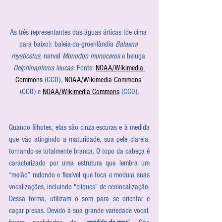
As três representantes das águas árticas (de cima 
para baixo): baleia-da-groenlândia 
Balaena 
mysticetus
, narval 
Monodon monoceros
 e beluga 
Delphinapterus leucas
. Fonte: 
NOAA/Wikimedia 
Commons
 (CC0), 
NOAA/Wikimedia Commons
(CC0) e 
NOAA/Wikimedia Commons
 (CC0).
Quando filhotes, elas são cinza-escuras e à medida 
que vão atingindo a maturidade, sua pele clareia, 
tornando-se totalmente branca. O topo da cabeça é 
caracterizado por uma estrutura que lembra um 
“melão” redondo e flexível que foca e modula suas 
vocalizações, incluindo "cliques" de ecolocalização. 
Dessa forma, utilizam o som para se orientar e 
caçar presas. Devido à sua grande variedade vocal, 