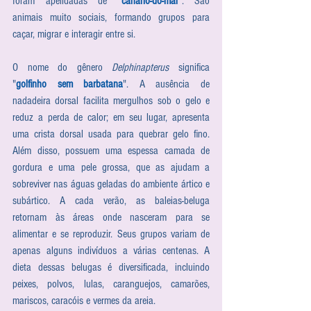
foram apelidadas de "
canário-do-mar
". São 
animais muito sociais, formando grupos para 
caçar, migrar e interagir entre si.
O nome do gênero 
Delphinapterus
 significa 
"
golfinho sem barbatana
". A ausência de 
nadadeira dorsal facilita mergulhos sob o gelo e 
reduz a perda de calor; em seu lugar, apresenta 
uma crista dorsal usada para quebrar gelo fino. 
Além disso, possuem uma espessa camada de 
gordura e uma pele grossa, que as ajudam a 
sobreviver nas águas geladas do ambiente ártico e 
subártico. A cada verão, as baleias-beluga 
retornam às áreas onde nasceram para se 
alimentar e se reproduzir. Seus grupos variam de 
apenas alguns indivíduos a várias centenas. A 
dieta dessas belugas é diversificada, incluindo 
peixes, polvos, lulas, caranguejos, camarões, 
mariscos, caracóis e vermes da areia.