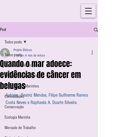
Post
Todos posts
Projeto Bióicos
Todos posts
1 de jun.
4 min de leitura
Quando o mar adoece:
Organismos Marinhos
evidências de câncer em
Introdução à Bio-Marinha
belugas
Ecossistemas Marinhos
Autores: Beatriz Mendes, Filipe Guilherme Ramos 
Curiosidades
Costa Neves e Raphaela A. Duarte Silveira
Conservação
Ecologia Marinha
Mercado de Trabalho