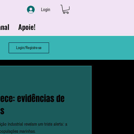
Login
nal
Apoie!
Login/Registre-se
ece: evidências de
as
ão industrial revelam um triste alerta: a
 populações marinhas.