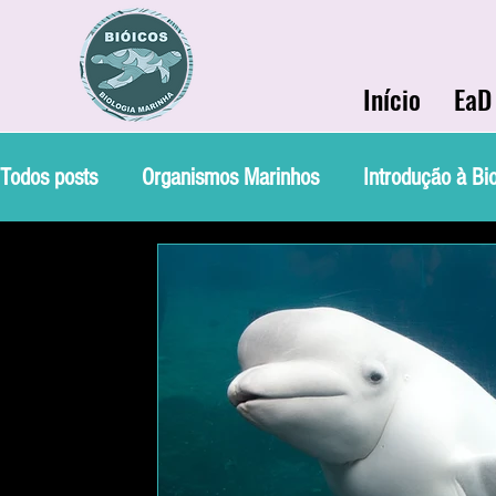
Início
EaD
Todos posts
Organismos Marinhos
Introdução à Bi
Curiosidades
Conservação
Ecologia Marinha
Bio Marinha Informação
Soluções Ambientais Mar
Etnobiologia
Evolução