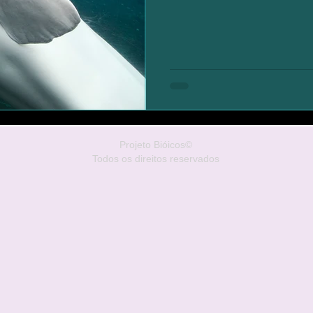
Projeto Bióicos©
Todos os direitos reservados