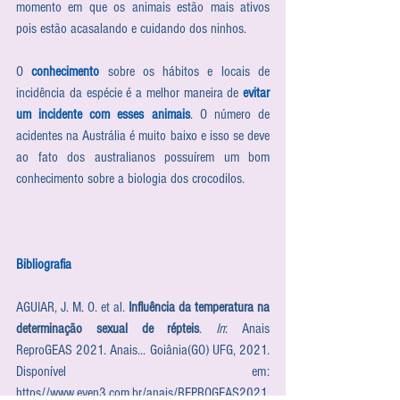
momento em que os animais estão mais ativos 
pois estão acasalando e cuidando dos ninhos.
O 
conhecimento
 sobre os hábitos e locais de 
incidência da espécie é a melhor maneira de 
evitar 
um incidente com esses animais
. O número de 
acidentes na Austrália é muito baixo e isso se deve 
ao fato dos australianos possuírem um bom 
conhecimento sobre a biologia dos crocodilos.
Bibliografia
AGUIAR, J. M. O. et al. 
Influência da temperatura na 
determinação sexual de répteis
. 
In
: Anais 
ReproGEAS 2021. Anais... Goiânia(GO) UFG, 2021. 
Disponível em: 
https//www.even3.com.br/anais/REPROGEAS2021