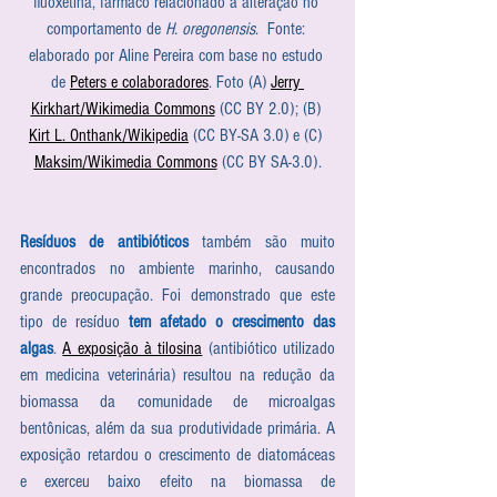
fluoxetina, fármaco relacionado à alteração no 
comportamento de 
H. oregonensis
.  Fonte: 
elaborado por Aline Pereira com base no estudo 
de 
Peters e colaboradores
. Foto (A) 
Jerry 
Kirkhart/Wikimedia Commons
 (CC BY 2.0); (B) 
Kirt L. Onthank/Wikipedia
 (CC BY-SA 3.0) e (C) 
Maksim/Wikimedia Commons
 (CC BY SA-3.0).
Resíduos de antibióticos
 também são muito 
encontrados no ambiente marinho, causando 
grande preocupação. Foi demonstrado que este 
tipo de resíduo 
tem afetado o crescimento das 
algas
. 
A exposição à tilosina
 (antibiótico utilizado 
em medicina veterinária) resultou na redução da 
biomassa da comunidade de microalgas 
bentônicas, além da sua produtividade primária. A 
exposição retardou o crescimento de diatomáceas 
e exerceu baixo efeito na biomassa de 