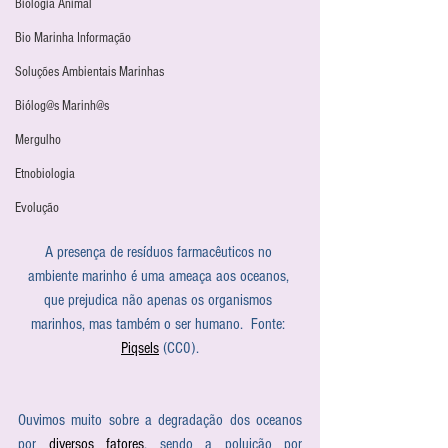
Biologia Animal
Bio Marinha Informação
Soluções Ambientais Marinhas
Biólog@s Marinh@s
Mergulho
Etnobiologia
Evolução
A presença de resíduos farmacêuticos no 
ambiente marinho é uma ameaça aos oceanos, 
que prejudica não apenas os organismos 
marinhos, mas também o ser humano.  Fonte: 
Piqsels
 (CC0).
Ouvimos muito sobre a degradação dos oceanos 
por 
diversos fatores
, sendo a poluição por 