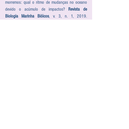
morremos: qual o ritmo de mudanças no oceano 
devido o acúmulo de impactos? 
Revista de 
Biologia Marinha Bióicos
, v. 3, n. 1, 2019. 
Disponível em: 
https://www.bioicos.com.br/post/2019/10/15/se-
os-oceanos-morrem-nos-morremos-qual-o-ritmo-de-
mudancas-no-oceano-resultantes-do-acumu.
 Acesso 
em: 09 jun. 2020.
HOPPE, T. R. G. & ARAÚJO, L. E. B. Contaminação 
do meio ambiente pelo descarte inadequado de 
medicamentos vencidos ou não utilizados. 
Monografias Ambientais REMOA/UFSM, v. 6, n. 6, 
p. 1248-1262, 2014. Disponível em: 
https://periodicos.ufsm.br/remoa/article/view/462
7.
 Acesso em: 13 jun. 2020.
LOVETT, R. A. Drugs and plastics threatening 
ocean and human health. 
Cosmos Magazine
. 