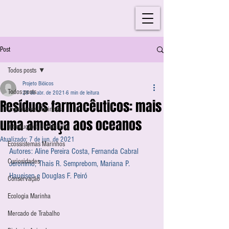
Post
Todos posts
Projeto Bióicos
Todos posts
20 de abr. de 2021
6 min de leitura
Resíduos farmacêuticos: mais
Organismos Marinhos
uma ameaça aos oceanos
Introdução à Bio-Marinha
Atualizado:
7 de jun. de 2021
Ecossistemas Marinhos
Autores: Aline Pereira Costa, Fernanda Cabral 
Curiosidades
Jeronimo, Thais R. Semprebom, Mariana P. 
Haueisen e Douglas F. Peiró
Conservação
Ecologia Marinha
Mercado de Trabalho