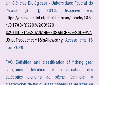
em Ciências Biológicas) - Universidade Federal do 
Paraná, [S. l.], 2013. Disponível em: 
https://acervodigital.ufpr.br/bitstream/handle/188
4/31783/R%20-%20D%20-
%20JULIETA%20ANAHI%20SANCHEZ%20DESVA
UX.pdf?sequence=1&isAllowed=y
. Acesso em: 18 
nov. 2020.
FAO. Definition and classification of fishing gear 
categories. Définition et classification des 
catégories d'engins de pêche. Definición y 
clasificación de las diversas categorías de artes de 
pesca. Ed. Nédélec, C.; Prado, J. 
FAO Fisheries 
Technical Paper. No. 222. Revision 1
. Rome, FAO. 
1999. 92p.
FAO. Dirección de Recursos Pesqueros y Dirección 
de Políticas y Planificación Pesqueras. La 
ordenación pesquera. FAO Orientaciones Técnicas 