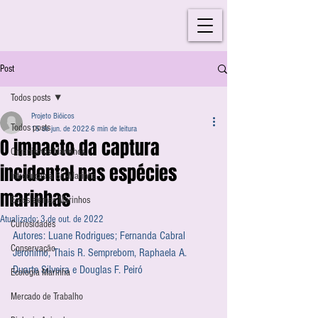
Post
Todos posts
Projeto Bióicos
Todos posts
15 de jun. de 2022
6 min de leitura
O impacto da captura
Organismos Marinhos
incidental nas espécies
Introdução à Bio-Marinha
marinhas
Ecossistemas Marinhos
Atualizado:
3 de out. de 2022
Curiosidades
Autores: Luane Rodrigues; Fernanda Cabral 
Conservação
Jeronimo, Thais R. Semprebom, Raphaela A. 
Duarte Silveira e Douglas F. Peiró
Ecologia Marinha
Mercado de Trabalho