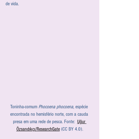
de vida.
Toninha-comum 
Phocoena phocoena
, espécie 
encontrada no hemisfério norte, com a cauda 
presa em uma rede de pesca. Fonte:  
Uğur 
Özsandıkçı/ResearchGate
 (CC BY 4.0).