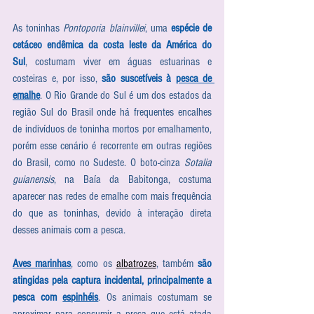
As toninhas 
Pontoporia blainvillei
, uma 
espécie de 
cetáceo endêmica da costa leste da América do 
Sul
, costumam viver em águas estuarinas e 
costeiras e, por isso, 
são suscetíveis à 
pesca de 
emalhe
. O Rio Grande do Sul é um dos estados da 
região Sul do Brasil onde há frequentes encalhes 
de indivíduos de toninha mortos por emalhamento, 
porém esse cenário é recorrente em outras regiões 
do Brasil, como no Sudeste. O boto-cinza 
Sotalia 
guianensis
, na Baía da Babitonga, costuma 
aparecer nas redes de emalhe com mais frequência 
do que as toninhas, devido à interação direta 
desses animais com a pesca. 
Aves marinhas
, como os 
albatrozes
, também 
são 
atingidas pela captura incidental, principalmente a 
pesca com 
espinhéis
. Os animais costumam se 