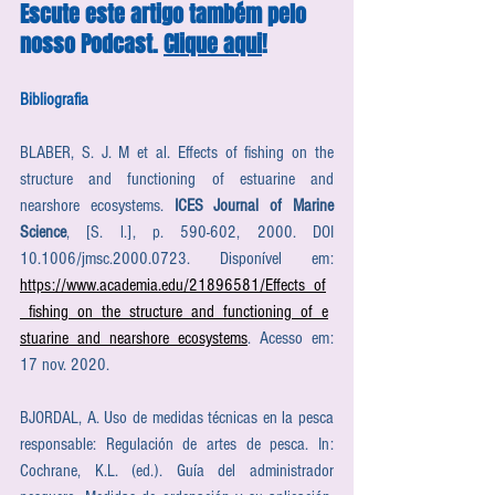
Escute este artigo também pelo 
nosso Podcast. 
Clique aqui
!
Bibliografia
BLABER, S. J. M et al. Effects of fishing on the 
structure and functioning of estuarine and 
nearshore ecosystems. 
ICES Journal of Marine 
Science
, [S. l.], p. 590-602, 2000. DOI 
10.1006/jmsc.2000.0723. Disponível em: 
https://www.academia.edu/21896581/Effects_of
_fishing_on_the_structure_and_functioning_of_e
stuarine_and_nearshore_ecosystems
. Acesso em: 
17 nov. 2020.
BJORDAL, A. Uso de medidas técnicas en la pesca 
responsable: Regulación de artes de pesca. In: 
Cochrane, K.L. (ed.). Guía del administrador 