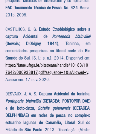
pesquero. Medidas de ordenación y su aplicación. 
FAO Documento Técnico de Pesca. No. 424
. Roma. 
231p. 2005.
CASTILHOS, G. G. 
Estudo Etnobiológico sobre a 
captura Acidental de 
Pontoporia blainvillei
(Gervais; D‘Obigny, 1844), Toninha, em 
comunidades pesqueiras no litoral norte do Rio 
Grande do Sul
. [S. l.: s. n.], 2014. Disponível em: 
https://lume.ufrgs.br/bitstream/handle/10183/10
7642/000933817.pdf?sequence=1&isAllowed=y
. 
Acesso em: 17 nov. 2020.
DESVAUX, J. A. S. 
Captura Acidental da toninha, 
Pontoporia blainvillei
 (CETACEA: PONTOPORIIDAE) 
e do boto-cinza, 
Sotalia guianensis
 (CETACEA: 
DELPHINIDAE) em redes de pesca no complexo 
estuarino lagunar de Cananéia, Litoral Sul do 
Estado de São Paulo
. 2013. Dissertação (Mestre 