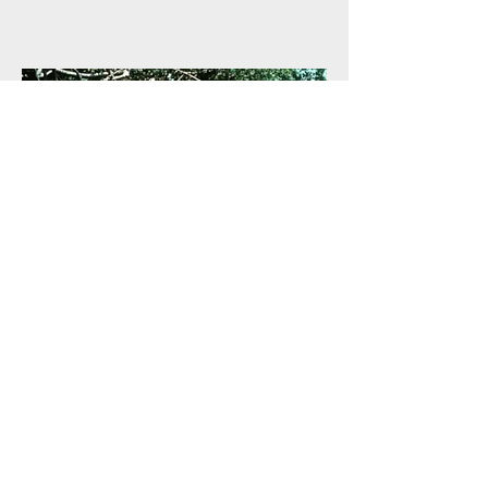
197,00
ou 12X de
1
9
,66