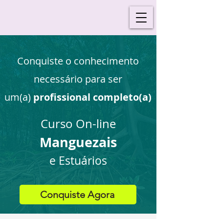
Conquiste o conhecimento
necessário para ser
um(a)
profissional completo(a)
Curso On-line
M
angu
e
zais
e Estu
ário
s
Conquiste Agora