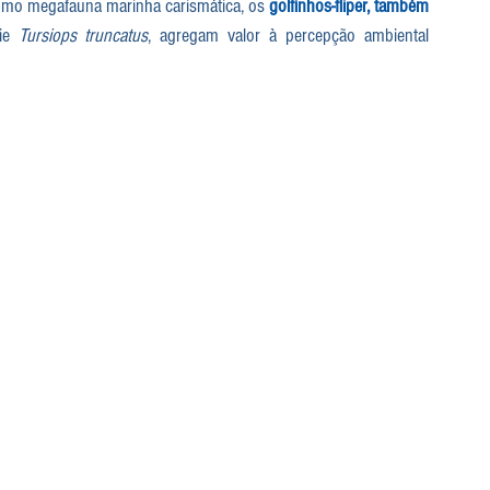
Como megafauna marinha carismática, os 
golfinhos-fliper, também 
ie 
Tursiops truncatus
, agregam valor à percepção ambiental 