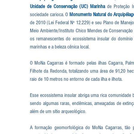
Unidade de Conservação (UC) Marinha 
de Proteção I
sociedade carioca. O 
Monumento Natural do Arquipélago
de 2010 (Lei Federal Nº 12.229) e seu Plano de Manejo 
Meio Ambiente/Instituto Chico Mendes de Conservação d
os remanescentes do ecossistema insular do domínio da
marinhas e a beleza cênica local.
O MoNa Cagarras é formado pelas ilhas Cagarra, Palma
Filhote da Redonda, totalizando uma área de 91,20 hect
raio de 10 metros no entorno de cada ilha e ilhota.
Esse ecossistema insular abriga uma rica comunidade bio
sendo algumas raras, endêmicas, ameaçadas de extinçã
além de um sítio arqueológico. 
A formação geomorfológica do MoNa Cagarras, tão pr