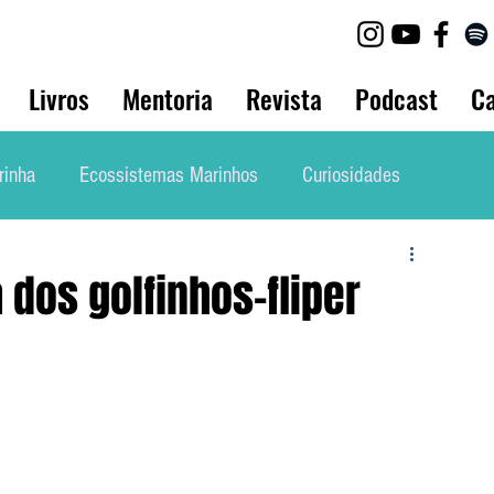
Livros
Mentoria
Revista
Podcast
Ca
rinha
Ecossistemas Marinhos
Curiosidades
lho
Biologia Animal
Bio Marinha Informação
 dos golfinhos-fliper
Mergulho
Etnobiologia
Evolução