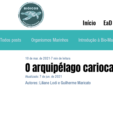
Início
EaD
Todos posts
Organismos Marinhos
Introdução à Bio-Ma
10 de mar. de 2021
7 min de leitura
Conservação
Ecologia Marinha
Mercado de Traba
O arquipélago carioca
Atualizado:
7 de jun. de 2021
Soluções Ambientais Marinhas
Biólog@s Marinh@s
Autores: Liliane Lodi e Guilherme Maricato