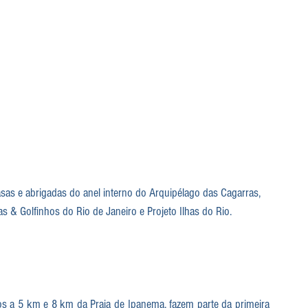
rasas e abrigadas do anel interno do Arquipélago das Cagarras, 
ias & Golfinhos do Rio de Janeiro e Projeto Ilhas do Rio.
, localizados a 5 km e 8 km da Praia de Ipanema, fazem parte da primeira 