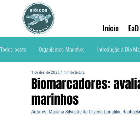
Início
EaD
Todos posts
Organismos Marinhos
Introdução à Bio-Ma
1 de dez. de 2025
4 min de leitura
Conservação
Ecologia Marinha
Mercado de Traba
Biomarcadores: avali
marinhos
Soluções Ambientais Marinhas
Biólog@s Marinh@s
Autores: Mariana Silvestre de Oliveira Donatilio, Raphaela