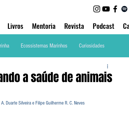
Livros
Mentoria
Revista
Podcast
Ca
rinha
Ecossistemas Marinhos
Curiosidades
lho
Biologia Animal
Bio Marinha Informação
ando a saúde de animais
Mergulho
Etnobiologia
Evolução
 A. Duarte Silveira e Filipe Guilherme R. C. Neves