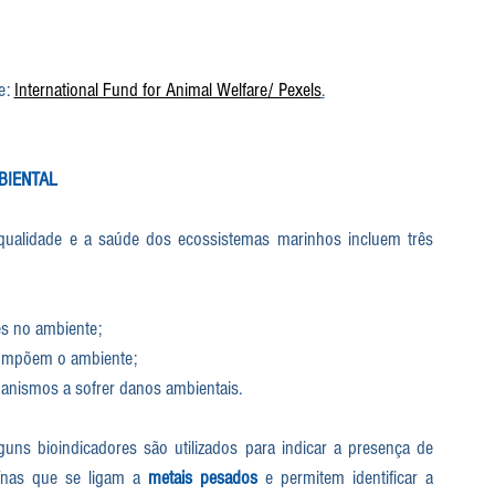
e: 
International Fund for Animal Welfare/ Pexels
.
BIENTAL
a qualidade e a saúde dos ecossistemas marinhos incluem três 
s no ambiente; 
compõem o ambiente; 
ganismos a sofrer danos ambientais. 
uns bioindicadores são utilizados para indicar a presença de 
eínas que se ligam a 
metais pesados
 e permitem identificar a 