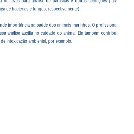
ta de fezes para análise de parasitas e outras secreções para 
nça de bactérias e fungos, respectivamente). 
ande importância na saúde dos animais marinhos. O profissional 
sa análise auxilia no cuidado do animal. Ela também contribui 
 de intoxicação ambiental, por exemplo.