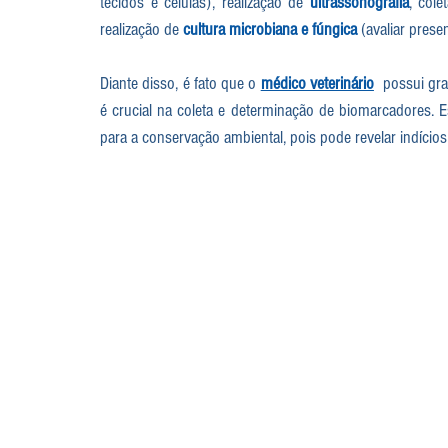
tecidos e células), realização de 
ultrassonografia
, cole
realização de 
cultura microbiana e fúngica
 (avaliar prese
Diante disso, é fato que o 
médico veterinário
  possui gr
é crucial na coleta e determinação de biomarcadores. Es
para a conservação ambiental, pois pode revelar indícios