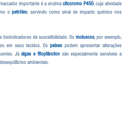
marcador importante é a enzima 
citocromo P450
, cuja atividade 
omo o 
petróleo
, servindo como sinal de impacto químico nos 
bioindicadores de suscetibilidade. Os 
moluscos
, por exemplo, 
tos em seus tecidos. Os 
peixes 
podem apresentar alterações 
uentes. Já 
algas e fitoplâncton
 são especialmente sensíveis a 
esequilíbrios ambientais.