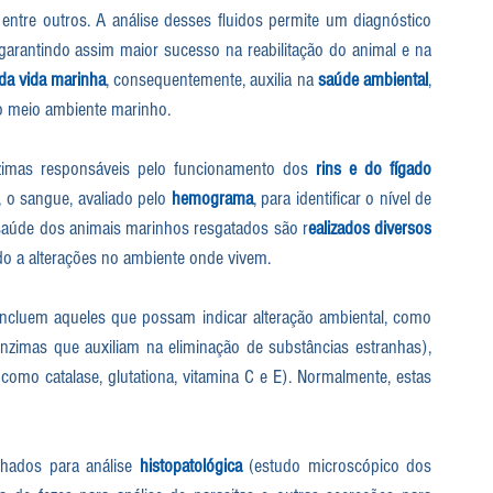
 entre outros. A análise desses fluidos permite um diagnóstico 
arantindo assim maior sucesso na reabilitação do animal e na 
da vida marinha
, consequentemente, auxilia na 
saúde ambiental
, 
do meio ambiente marinho. 
nzimas responsáveis pelo funcionamento dos 
rins e do fígado
 o sangue, avaliado pelo 
hemograma
, para identificar o nível de 
a saúde dos animais marinhos resgatados são r
ealizados diversos 
ido a alterações no ambiente onde vivem.
 incluem aqueles que possam indicar alteração ambiental, como 
nzimas que auxiliam na eliminação de substâncias estranhas), 
omo catalase, glutationa, vitamina C e E). Normalmente, estas 
hados para análise 
histopatológica
 (estudo microscópico dos 