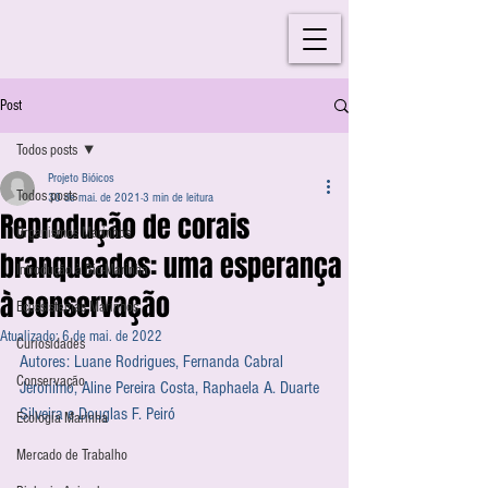
Post
Todos posts
Projeto Bióicos
Todos posts
30 de mai. de 2021
3 min de leitura
Reprodução de corais
Organismos Marinhos
branqueados: uma esperança
Introdução à Bio-Marinha
à conservação
Ecossistemas Marinhos
Atualizado:
6 de mai. de 2022
Curiosidades
Autores: Luane Rodrigues, Fernanda Cabral 
Conservação
Jeronimo, Aline Pereira Costa, Raphaela A. Duarte 
Silveira e Douglas F. Peiró
Ecologia Marinha
Mercado de Trabalho