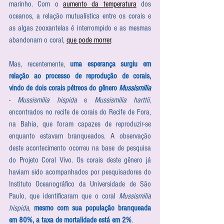
marinho. Com o 
aumento da temperatura
 dos 
oceanos, a relação mutualística entre os corais e 
as algas zooxantelas é interrompido e as mesmas 
abandonam o coral, 
que pode morrer
. 
Mas, recentemente, 
uma esperança surgiu em 
relação ao processo de reprodução de corais, 
vindo de dois corais pétreos do gênero 
Mussismilia
- 
Mussismilia hispida
 e 
Mussismilia harttii
, 
encontrados no recife de corais do Recife de Fora, 
na Bahia, que foram capazes de reproduzir-se 
enquanto estavam branqueados. A observação 
deste acontecimento ocorreu na base de pesquisa 
do Projeto Coral Vivo. Os corais deste gênero já 
haviam sido acompanhados por pesquisadores do 
Instituto Oceanográfico da Universidade de São 
Paulo, que identificaram que o coral 
Mussismilia 
hispida
, 
mesmo com sua população branqueada 
em 80%, a taxa de mortalidade está em 2%
. 