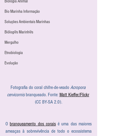
Biologia Animal
Bio Marinha Informação
Soluções Ambientais Marinhas
Biólog@s Marinh@s
Mergulho
Etnobiologia
Evolução
Fotografia do coral chifre-de-veado 
Acropora 
cervicornis
 branqueado. Fonte: 
Matt Kieffer/Flickr
(CC BY-SA 2.0).
O 
branqueamento dos corais
 é uma das maiores 
ameaças à sobrevivência de todo o ecossistema 