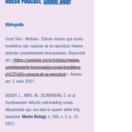
nosso Podcast. 
Clique aqui
!
Bibliografia
Coral Vivo - Notícias - Estudo mostra que corais 
brasileiros são capazes de se reproduzir mesmo 
estando completamente branqueados. Disponível 
em: 
<https://coralvivo.org.br/noticias/mesmo-
completamente-branqueados-corais-brasileiros-
s%C3%A3o-capazes-de-se-reproduzir
>. Acesso 
em: 2 maio 2021.
GODOY, L.; MIES, M.; ZILBERBERG, C. et al. 
Southwestern Atlantic reef-building corals 
Mussismilia
 spp. are able to spawn while fully 
bleached. 
Marine Biology
, v. 168, n. 2, p. 15, 
2021.