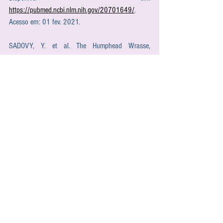
https://pubmed.ncbi.nlm.nih.gov/20701649/
. 
Acesso em: 01 fev. 2021.
SADOVY, Y. et al. The Humphead Wrasse, 
Cheilinus undulatus
: synopsis of a threatened and 
poorly known giant coral reef fish. 
Reviews In Fish 
Biology And Fisheries
, [S.L.], v. 13, n. 3, p. 327-
364, 2003. Springer Science and Business Media 
LLC. Acesso em: 07 fev. 2021.
SADOVY, Y. J. & VINCENT, A. C.J. Ecological Issues 
and the Trades in Live Reef Fishes. 
Coral Reef 
Fishes
, [S.L.], p. 391-420, 2002. Disponível em: 
https://www.researchgate.net/publication/277686
929_Ecological_Issues_and_the_Trades_in_Live_
Reef_Fishes
. Acesso em: 05 fev. 2021.
SADOVY, Y. M.; LIU, M. Functional 