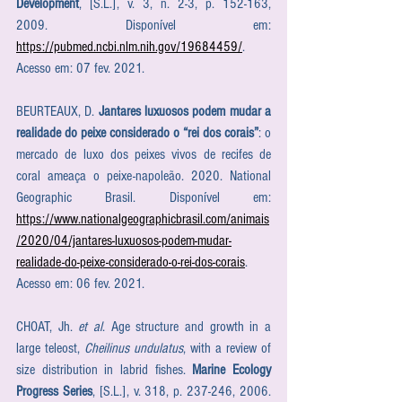
Development
, [S.L.], v. 3, n. 2-3, p. 152-163, 
2009. Disponível em: 
https://pubmed.ncbi.nlm.nih.gov/19684459/
. 
Acesso em: 07 fev. 2021.
BEURTEAUX, D. 
Jantares luxuosos podem mudar a 
realidade do peixe considerado o “rei dos corais”
: o 
mercado de luxo dos peixes vivos de recifes de 
coral ameaça o peixe-napoleão. 2020. National 
Geographic Brasil. Disponível em: 
https://www.nationalgeographicbrasil.com/animais
/2020/04/jantares-luxuosos-podem-mudar-
realidade-do-peixe-considerado-o-rei-dos-corais
. 
Acesso em: 06 fev. 2021.
CHOAT, Jh. 
et al
. Age structure and growth in a 
large teleost, 
Cheilinus undulatus
, with a review of 
size distribution in labrid fishes. 
Marine Ecology 
Progress Series
, [S.L.], v. 318, p. 237-246, 2006. 