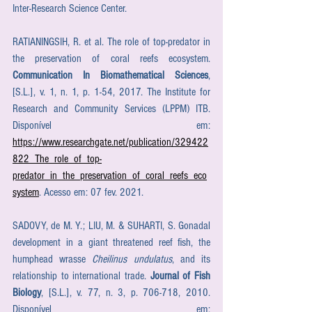
Inter-Research Science Center.
RATIANINGSIH, R. et al. The role of top-predator in 
the preservation of coral reefs ecosystem. 
Communication In Biomathematical Sciences
, 
[S.L.], v. 1, n. 1, p. 1-54, 2017. The Institute for 
Research and Community Services (LPPM) ITB. 
Disponível em: 
https://www.researchgate.net/publication/329422
822_The_role_of_top-
predator_in_the_preservation_of_coral_reefs_eco
system
. Acesso em: 07 fev. 2021.
SADOVY, de M. Y.; LIU, M. & SUHARTI, S. Gonadal 
development in a giant threatened reef fish, the 
humphead wrasse 
Cheilinus undulatus
, and its 
relationship to international trade. 
Journal of Fish 
Biology
, [S.L.], v. 77, n. 3, p. 706-718, 2010. 
Disponível em: 