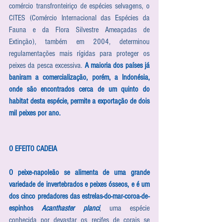
comércio transfronteiriço de espécies selvagens, o 
CITES (Comércio Internacional das Espécies da 
Fauna e da Flora Silvestre Ameaçadas de 
Extinção), também em 2004, determinou 
regulamentações mais rígidas para proteger os 
peixes da pesca excessiva. 
A maioria dos países já 
baniram a comercialização, porém, a Indonésia, 
onde são encontrados cerca de um quinto do 
habitat desta espécie, permite a exportação de dois 
mil peixes por ano.
O EFEITO CADEIA
O peixe-napoleão se alimenta de uma grande 
variedade de invertebrados e peixes ósseos, e é um 
dos cinco predadores das estrelas-do-mar-coroa-de-
espinhos 
Acanthaster planci
, uma espécie 
conhecida por devastar os recifes de corais se 