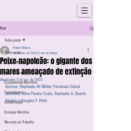
Post
Todos posts
Projeto Bióicos
Todos posts
15 de dez. de 2022
5 min de leitura
Peixe-napoleão: o gigante dos
Organismos Marinhos
mares ameaçado de extinção
Introdução à Bio-Marinha
Atualizado:
2 de jun. de 2023
Ecossistemas Marinhos
Autores: Raphaela Alt Müller, Fernanda Cabral 
Curiosidades
Jeronimo, Aline Pereira Costa, Raphaela A. Duarte 
Silveira e Douglas F. Peiró
Conservação
Ecologia Marinha
Mercado de Trabalho