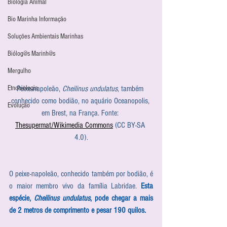
Biologia Animal
Bio Marinha Informação
Soluções Ambientais Marinhas
Biólog@s Marinh@s
Mergulho
Peixe-napoleão, 
Cheilinus undulatus
, também 
Etnobiologia
conhecido como bodião, no aquário Oceanopolis, 
Evolução
em Brest, na França. Fonte: 
Thesupermat/Wikimedia Commons
 (CC BY-SA 
4.0).
O peixe-napoleão, conhecido também por bodião, é 
o maior membro vivo da família Labridae. 
Esta 
espécie, 
Cheilinus undulatus
, pode chegar a mais 
de 2 metros de comprimento e pesar 190 quilos.