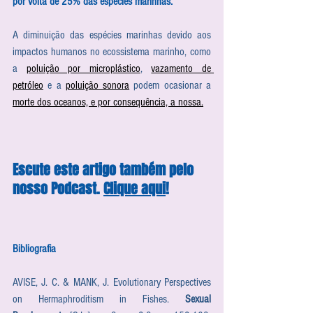
por volta de 25% das espécies marinhas.
A diminuição das espécies marinhas devido aos 
impactos humanos no ecossistema marinho, como 
a 
poluição por microplástico
, 
vazamento de 
petróleo
 e a 
poluição sonora
 podem ocasionar a 
morte dos oceanos, e por consequência, a nossa.
Escute este artigo também pelo 
nosso Podcast. 
Clique aqui
!
Bibliografia
AVISE, J. C. & MANK, J. Evolutionary Perspectives 
on Hermaphroditism in Fishes. 
Sexual 