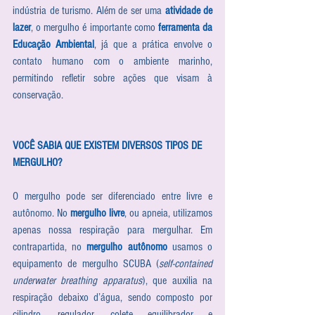
indústria de turismo. Além de ser uma 
atividade de 
lazer
, o mergulho é importante como 
ferramenta da 
Educação Ambiental
, já que a prática envolve o 
contato humano com o ambiente marinho, 
permitindo refletir sobre ações que visam à 
conservação.
VOCÊ SABIA QUE EXISTEM DIVERSOS TIPOS DE 
MERGULHO?
O mergulho pode ser diferenciado entre livre e 
autônomo. No 
mergulho livre
, ou apneia, utilizamos 
apenas nossa respiração para mergulhar. Em 
contrapartida, no 
mergulho autônomo
 usamos o 
equipamento de mergulho SCUBA (
self-contained 
underwater breathing apparatus
), que auxilia na 
respiração debaixo d’água, sendo composto por 
cilindro, regulador, colete equilibrador e 