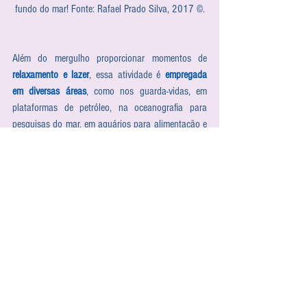
fundo do mar! Fonte: Rafael Prado Silva, 2017 ©.
Além do mergulho proporcionar momentos de 
relaxamento e lazer
, essa atividade é 
empregada 
em diversas áreas
, como nos guarda-vidas, em 
plataformas de petróleo, na oceanografia para 
pesquisas do mar, em aquários para alimentação e 
limpeza dos tanques recintos, entre outras.
FICOU COM VONTADE DE VIVER TUDO ISSO?
Venha descobrir o fundo do mar com a Bióicos!
Fique atento aos nossos calendários, em breve 
abriremos novas turmas para nosso 
curso especial 
de mergulho
!