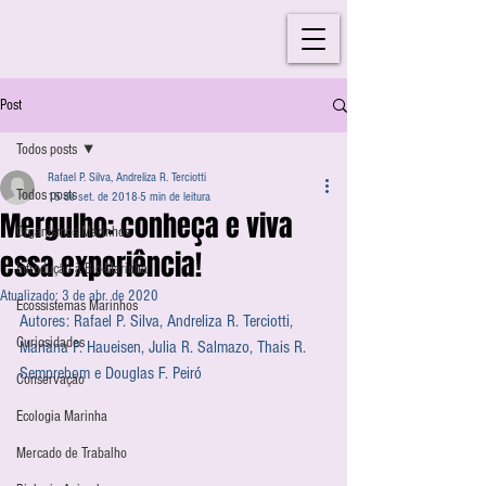
Post
Todos posts
Rafael P. Silva, Andreliza R. Terciotti
Todos posts
15 de set. de 2018
5 min de leitura
Mergulho: conheça e viva
Organismos Marinhos
essa experiência!
Introdução à Bio-Marinha
Atualizado:
3 de abr. de 2020
Ecossistemas Marinhos
Autores: Rafael P. Silva, Andreliza R. Terciotti, 
Curiosidades
Mariana P. Haueisen, Julia R. Salmazo, Thais R. 
Semprebom e Douglas F. Peiró
Conservação
Ecologia Marinha
Mercado de Trabalho