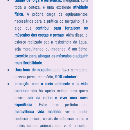
Ganho de força e resistência:
 mergulhar, com 
toda a certeza, é uma excelente 
atividade 
física
. A própria carga de equipamentos 
necessários para a prática do mergulho já é 
algo que 
contribui para fortalecer os 
músculos das costas e pernas
. Além disso, o 
esforço realizado sob a resistência da água, 
seja mergulhando ou nadando, é um ótimo 
exercício para alongar os músculos e adquirir 
mais flexibilidade
.  
Uma hora de mergulho
 pode fazer com que a 
pessoa perca, em média, 
900 calorias
!! 
Interação com o meio ambiente e a vida 
marinha: 
não há opção melhor para quem 
deseja 
sair da rotina e viver uma nova 
experiência
. Estar bem pertinho da 
maravilhosa vida marinha
, ver e poder 
conhecer peixes, corais de inúmeras cores e 
tantos outros animais que você encontra 