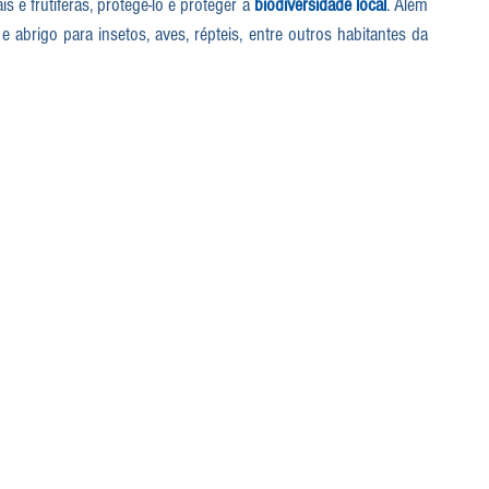
 e frutíferas, protegê-lo é proteger a 
biodiversidade local
. Além 
e abrigo para insetos, aves, répteis, entre outros habitantes da 