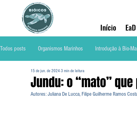
Início
EaD
Todos posts
Organismos Marinhos
Introdução à Bio-Ma
15 de jun. de 2024
3 min de leitura
Conservação
Ecologia Marinha
Mercado de Traba
Jundu: o “mato” que p
Autores: Juliana De Lucca, Filipe Guilherme Ramos Costa 
Soluções Ambientais Marinhas
Biólog@s Marinh@s