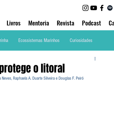
Livros
Mentoria
Revista
Podcast
Ca
rinha
Ecossistemas Marinhos
Curiosidades
lho
Biologia Animal
Bio Marinha Informação
rotege o litoral
Neves, Raphaela A. Duarte Silveira e Douglas F. Peiró
Mergulho
Etnobiologia
Evolução