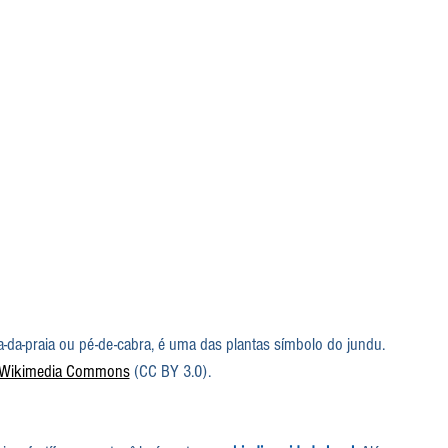
-da-praia ou pé-de-cabra, é uma das plantas símbolo do jundu. 
r/Wikimedia Commons
 (CC BY 3.0).