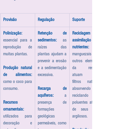
Provisão
Regulação
Suporte
Polinização:
Retenção de 
Reciclagem e 
essencial para a 
sedimentos:
 as 
assimilação de 
reprodução de 
raízes das 
nutrientes: 
muitas plantas.
plantas ajudam a 
manguezais e 
prevenir a erosão 
outros elementos 
Produção natural 
e a sedimentação 
da restinga 
de alimentos: 
excessiva.
atuam como 
como o coco para 
filtros naturais, 
consumo.
Recarga de 
absorvendo e 
aquíferos:
 a 
reciclando 
Recursos 
presença de 
poluentes através 
ornamentais:
formações 
de seus solos 
utilizados para 
geológicas 
argilosos.
decoração e 
permeáveis, como 