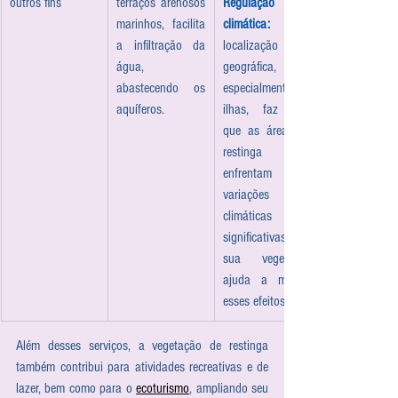
outros fins
terraços arenosos 
Regulação 
marinhos, facilita 
climática: 
a infiltração da 
localização 
água, 
geográfica, 
abastecendo os 
especialmente em 
aquíferos.
ilhas, faz com 
que as áreas de 
restinga 
enfrentam 
variações 
climáticas 
significativas, e 
sua vegetação 
ajuda a mitigar 
esses efeitos.
Além desses serviços, a vegetação de restinga 
também contribui para atividades recreativas e de 
lazer, bem como para o 
ecoturismo
, ampliando seu 