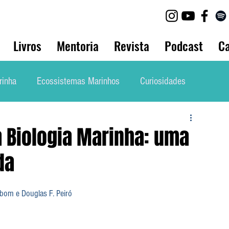
Livros
Mentoria
Revista
Podcast
Ca
rinha
Ecossistemas Marinhos
Curiosidades
lho
Biologia Animal
Bio Marinha Informação
à Biologia Marinha: uma
da
Mergulho
Etnobiologia
Evolução
ebom e Douglas F. Peiró