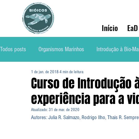
Início
EaD
Todos posts
Organismos Marinhos
Introdução à Bio-Ma
1 de jan. de 2018
4 min de leitura
Conservação
Ecologia Marinha
Mercado de Traba
Curso de Introdução 
experiência para a vi
Soluções Ambientais Marinhas
Biólog@s Marinh@s
Atualizado:
31 de mar. de 2020
Autores: Julia R. Salmazo, Rodrigo Ilho, Thais R. Sempr