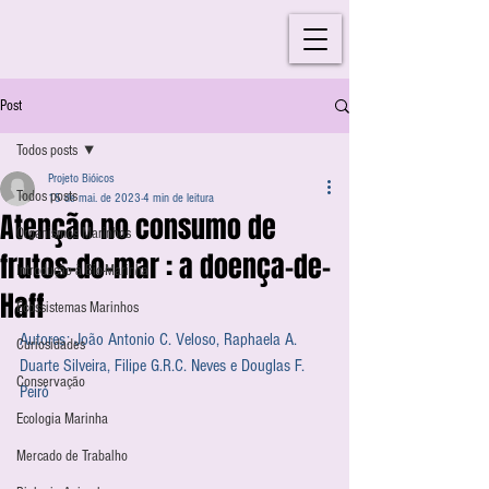
Post
Todos posts
Projeto Bióicos
Todos posts
15 de mai. de 2023
4 min de leitura
Atenção no consumo de
Organismos Marinhos
frutos-do-mar : a doença-de-
Introdução à Bio-Marinha
Haff
Ecossistemas Marinhos
Autores: João Antonio C. Veloso, Raphaela A. 
Curiosidades
Duarte Silveira, Filipe G.R.C. Neves e Douglas F. 
Conservação
Peiró
Ecologia Marinha
Mercado de Trabalho