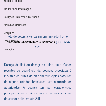
Biologia Animal
Bio Marinha Informação
Soluções Ambientais Marinhas
Biólog@s Marinh@s
Mergulho
Foto de peixes à venda em um mercado. Fonte: 
Etnobiologia
Tomascastelazo/Wikimedia Commons
 (CC BY-SA 
3.0).
Evolução
Doença de Haff ou doença da urina preta. Casos 
recentes de ocorrência da doença, associada à 
ingestão de frutos do mar, em municípios costeiros 
de alguns estados brasileiros têm alarmado as 
autoridades. A doença tem por característica 
principal deixar a urina com cor escura e é capaz 
de causar óbito em até 24h.