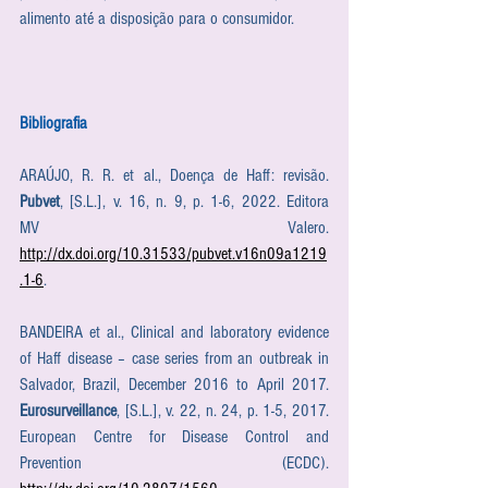
alimento até a disposição para o consumidor.
Bibliografia
ARAÚJO, R. R. et al., Doença de Haff: revisão. 
Pubvet
, [S.L.], v. 16, n. 9, p. 1-6, 2022. Editora 
MV Valero. 
http://dx.doi.org/10.31533/pubvet.v16n09a1219
.1-6
.
BANDEIRA et al., Clinical and laboratory evidence 
of Haff disease – case series from an outbreak in 
Salvador, Brazil, December 2016 to April 2017. 
Eurosurveillance
, [S.L.], v. 22, n. 24, p. 1-5, 2017. 
European Centre for Disease Control and 
Prevention (ECDC). 