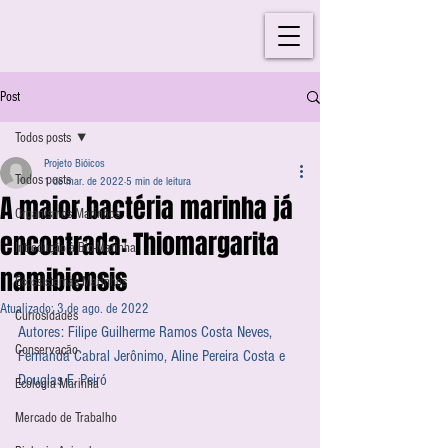
Post
Todos posts
Projeto Bióicos
Todos posts
1 de mar. de 2022
5 min de leitura
A maior bactéria marinha já
Organismos Marinhos
encontrada: Thiomargarita
Introdução à Bio-Marinha
namibiensis
Ecossistemas Marinhos
Atualizado:
3 de ago. de 2022
Curiosidades
Autores: Filipe Guilherme Ramos Costa Neves, 
Conservação
Fernanda Cabral Jerônimo, Aline Pereira Costa e 
Douglas F. Peiró
Ecologia Marinha
Mercado de Trabalho