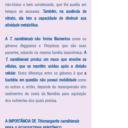
não-tóxica e bem condensada, que lhe auxilia em 
tempos de escassez. 
Também, na ausência de 
nitrato, ela tem a capacidade de diminuir sua 
atividade metabólica
. 
A 
T. namibiensis
 não forma filamentos
 como os 
gêneros 
Beggiatoa
 e 
Thioploca
, que são suas 
parentes, estando na mesma família taxonômica. 
A 
T. namibiensis 
produz um muco que envolve as 
células, que se mantêm unidas após a divisão 
celular
. Outra diferença entre os gêneros é que 
a 
bactéria em questão não possui mobilidade
 como 
as outras e, então, depende da ressuspensão dos 
sedimentos da costa da Namíbia para aquisição 
dos nutrientes dos quais precisa. 
A IMPORTÂNCIA DE 
Thiomargarita namibiensis
PARA O ECOSSISTEMA BENTÔNICO