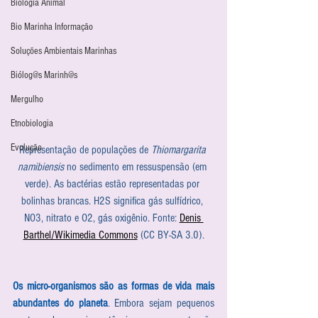
Biologia Animal
Bio Marinha Informação
Soluções Ambientais Marinhas
Biólog@s Marinh@s
Mergulho
Etnobiologia
Evolução
Representação de populações de 
Thiomargarita 
namibiensis
 no sedimento em ressuspensão (em 
verde). As bactérias estão representadas por 
bolinhas brancas. H2S significa gás sulfídrico, 
NO3, nitrato e O2, gás oxigênio. Fonte: 
Denis 
Barthel/Wikimedia Commons
 (CC BY-SA 3.0).
Os micro-organismos são as formas de vida mais 
abundantes do planeta
. Embora sejam pequenos 