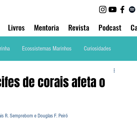
Livros
Mentoria
Revista
Podcast
Ca
rinha
Ecossistemas Marinhos
Curiosidades
lho
Biologia Animal
Bio Marinha Informação
fes de corais afeta o
Mergulho
Etnobiologia
Evolução
ais R. Semprebom e Douglas F. Peiró