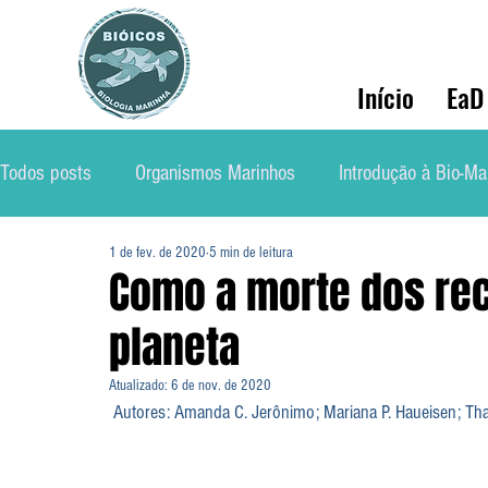
Início
EaD
Todos posts
Organismos Marinhos
Introdução à Bio-Ma
1 de fev. de 2020
5 min de leitura
Conservação
Ecologia Marinha
Mercado de Traba
Como a morte dos reci
planeta
Soluções Ambientais Marinhas
Biólog@s Marinh@s
Atualizado:
6 de nov. de 2020
 Autores: Amanda C. Jerônimo; Mariana P. Haueisen; Th