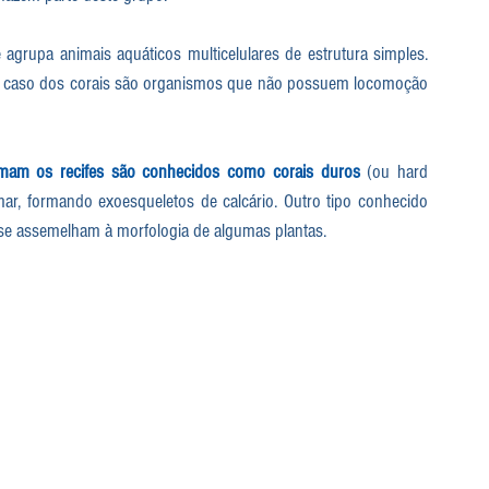
Cnidaria (ou cnidários) é um filo do reino Animalia que agrupa animais aquáticos multicelulares de estrutura simples. 
o caso dos corais são organismos que não possuem locomoção 
mam os recifes são conhecidos como corais duros
 (ou hard 
ar, formando exoesqueletos de calcário. Outro tipo conhecido 
 e se assemelham à morfologia de algumas plantas.