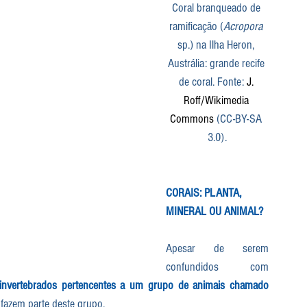
Coral branqueado de 
ramificação (
Acropora
sp.) na Ilha Heron, 
Austrália: grande recife 
de coral. Fonte: 
J. 
Roff/Wikimedia 
Commons 
(CC-BY-SA 
3.0).
CORAIS: PLANTA, 
MINERAL OU ANIMAL?
Apesar de serem 
confundidos com 
 invertebrados pertencentes a um grupo de animais chamado 
fazem parte deste grupo.