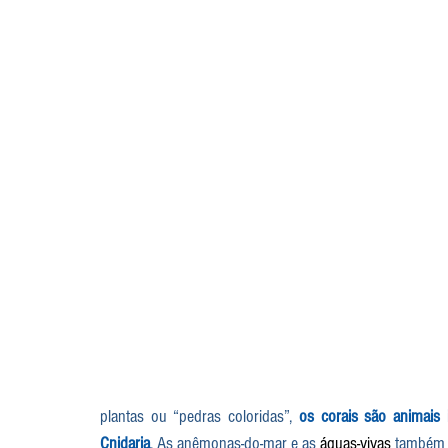
plantas ou “pedras coloridas”, 
os corais são animais
Cnidaria
. As anêmonas-do-mar e as 
águas-vivas
 também 