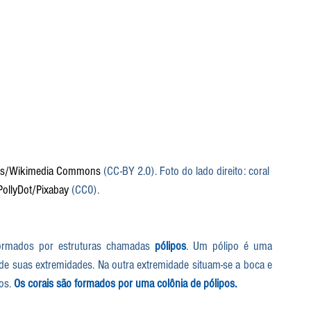
ts/Wikimedia Commons
 (CC-BY 2.0). Foto do lado direito: coral 
PollyDot/Pixabay
 (CC0).
formados por estruturas chamadas 
pólipos
. Um pólipo é uma 
 de suas extremidades. Na outra extremidade situam-se a boca e 
os. 
Os corais são formados por uma colônia de pólipos.