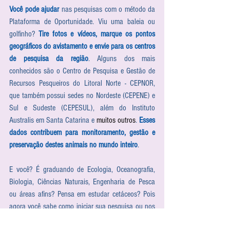
Você pode ajudar
 nas pesquisas com o método da 
Plataforma de Oportunidade. Viu uma baleia ou 
golfinho? 
Tire fotos e vídeos, marque os pontos 
geográficos do avistamento e envie para os centros 
de pesquisa da região
. Alguns dos mais 
conhecidos são o Centro de Pesquisa e Gestão de 
Recursos Pesqueiros do Litoral Norte - CEPNOR, 
que também possui sedes no Nordeste (CEPENE) e 
Sul e Sudeste (CEPESUL), além do Instituto 
Australis em Santa Catarina e 
muitos outros
. 
Esses 
dados contribuem para monitoramento, gestão e 
preservação destes animais no mundo inteiro
. 
E você? É graduando de Ecologia, Oceanografia, 
Biologia, Ciências Naturais, Engenharia de Pesca 
ou áreas afins? Pensa em estudar cetáceos? Pois 
agora você sabe como iniciar sua pesquisa ou nos 
ajudar com a nossa. Contamos com vocês!