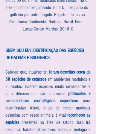
no corpo do animal (manchas mais claras). Na C, 
três golfinhos mergulhando. E na D,  mergulho do 
golfinho por outro ângulo. Registros feitos na 
Plataforma Continental Norte do Brasil. Fonte: 
Lucas Garcia Martins, 2018 ©
QUEM SOU EU? IDENTIFICAÇÃO DAS ESPÉCIES 
DE BALEIAS E GOLFINHOS
Sabe-se que, atualmente, 
foram descritas cerca de 
88 espécies de cetáceos
 em ambientes marinhos e 
dulcícolas. Existem espécies muito semelhantes e 
para diferenciá-las são utilizados 
protocolos e 
características morfológicas específicas
 para 
identificá-las. Afinal, antes de iniciar qualquer 
pesquisa com esses animais, é vital 
reconhecer as 
espécies 
presentes na área de estudo. Isso irá 
denunciar hábitos alimentares, ecologia, biologia e 