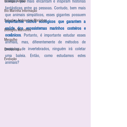
animais que mais encantam e inspiram histórias 
Biologia Animal
fantásticas entre as pessoas. Contudo, bem mais 
Bio Marinha Informação
que animais simpáticos, esses gigantes possuem
Soluções Ambientais Marinhas
importantes nichos ecológicos que garantem a 
saúde dos ecossistemas marinhos costeiros e 
Biólog@s Marinh@s
oceânicos
. Portanto, é importante estudar esses 
Mergulho
animais, mas, diferentemente de métodos de 
pesquisa de invertebrados, ninguém irá coletar 
Etnobiologia
uma baleia. Então, como estudamos estes 
Evolução
animais? 