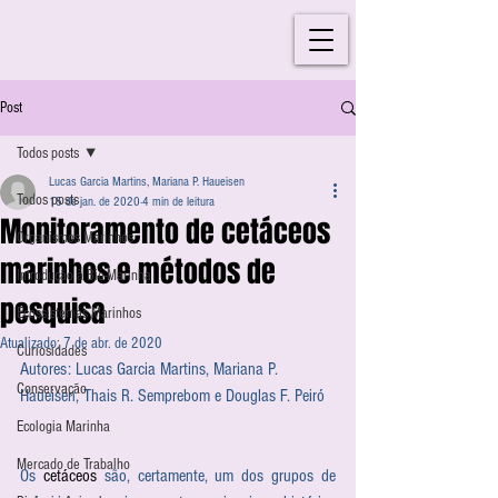
Post
Todos posts
Lucas Garcia Martins, Mariana P. Haueisen
Todos posts
15 de jan. de 2020
4 min de leitura
Monitoramento de cetáceos
Organismos Marinhos
marinhos e métodos de
Introdução à Bio-Marinha
pesquisa
Ecossistemas Marinhos
Atualizado:
7 de abr. de 2020
Curiosidades
Autores: Lucas Garcia Martins, Mariana P. 
Conservação
Haueisen, Thais R. Semprebom e Douglas F. Peiró
Ecologia Marinha
Mercado de Trabalho
Os 
cetáceos
 são, certamente, um dos grupos de 