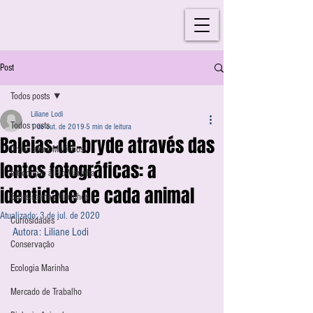
Post
Todos posts
Liliane Lodi
Todos posts
1 de out. de 2019
5 min de leitura
Baleias-de-bryde através das
Organismos Marinhos
lentes fotográficas: a
Introdução à Bio-Marinha
identidade de cada animal
Ecossistemas Marinhos
Atualizado:
3 de jul. de 2020
Curiosidades
Autora: Liliane Lodi
Conservação
Ecologia Marinha
Mercado de Trabalho