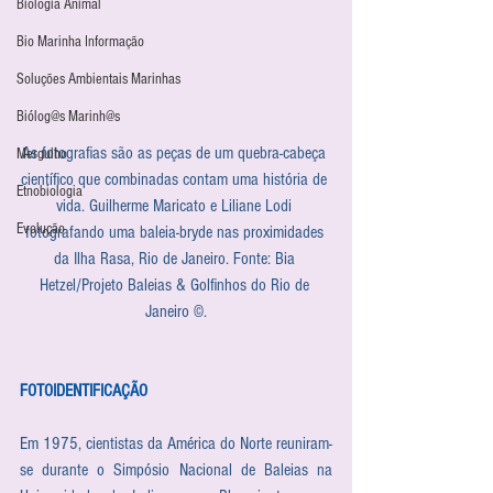
Biologia Animal
Bio Marinha Informação
Soluções Ambientais Marinhas
Biólog@s Marinh@s
As fotografias são as peças de um quebra-cabeça 
Mergulho
científico que combinadas contam uma história de 
Etnobiologia
vida. Guilherme Maricato e Liliane Lodi 
Evolução
fotografando uma baleia-bryde nas proximidades 
da Ilha Rasa, Rio de Janeiro. Fonte: Bia 
Hetzel/Projeto Baleias & Golfinhos do Rio de 
Janeiro ©.
FOTOIDENTIFICAÇÃO
Em 1975, cientistas da América do Norte reuniram-
se durante o Simpósio Nacional de Baleias na 