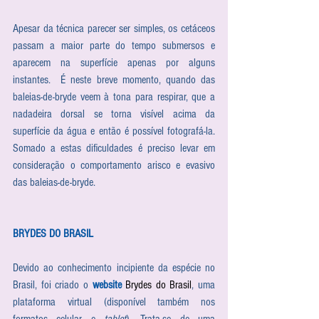
Apesar da técnica parecer ser simples, os cetáceos 
passam a maior parte do tempo submersos e 
aparecem na superfície apenas por alguns 
instantes.  É neste breve momento, quando das 
baleias-de-bryde veem à tona para respirar, que a 
nadadeira dorsal se torna visível acima da 
superfície da água e então é possível fotografá-la. 
Somado a estas dificuldades é preciso levar em 
consideração o comportamento arisco e evasivo 
das baleias-de-bryde.
BRYDES DO BRASIL
Devido ao conhecimento incipiente da espécie no 
Brasil, foi criado o 
website
Brydes do Brasil
, uma 
plataforma virtual (disponível também nos 
formatos celular e 
tablet
). Trata-se de uma 