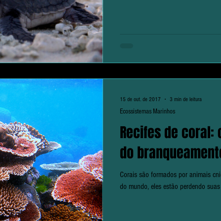
15 de out. de 2017
3 min de leitura
Ecossistemas Marinhos
Recifes de coral:
do branqueament
Corais são formados por animais cnid
do mundo, eles estão perdendo suas 