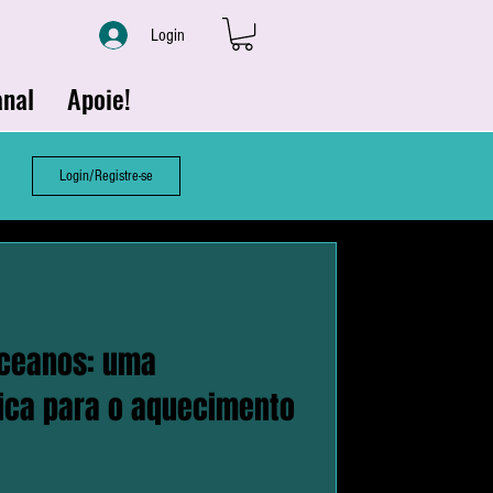
Login
nal
Apoie!
Login/Registre-se
oceanos: uma
mica para o aquecimento