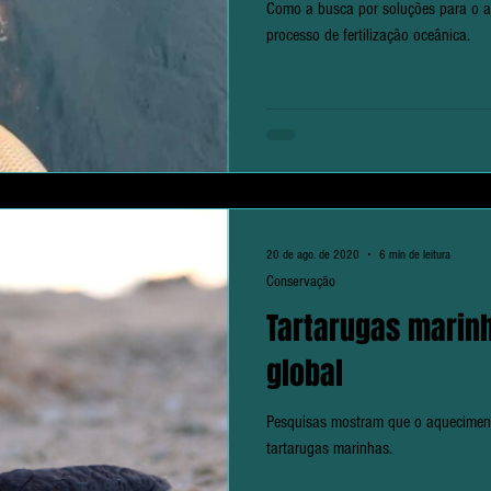
Como a busca por soluções para o a
processo de fertilização oceânica.
20 de ago. de 2020
6 min de leitura
Conservação
Tartarugas marin
global
Pesquisas mostram que o aqueciment
tartarugas marinhas.