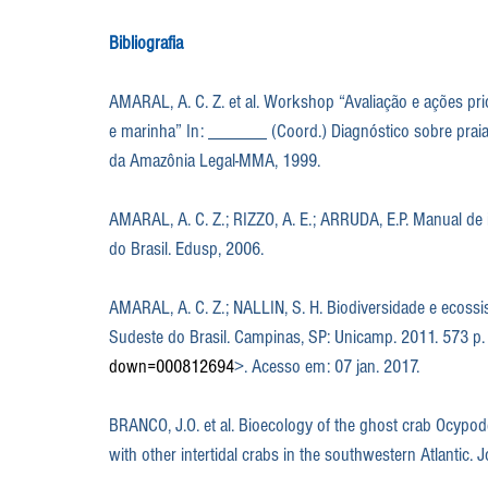
Bibliografia
AMARAL, A. C. Z. et al. Workshop “Avaliação e ações prio
e marinha” In: ______ (Coord.) Diagnóstico sobre praia
da Amazônia Legal-MMA, 1999.
AMARAL, A. C. Z.; RIZZO, A. E.; ARRUDA, E.P. Manual de 
do Brasil. Edusp, 2006.
AMARAL, A. C. Z.; NALLIN, S. H. Biodiversidade e ecossi
Sudeste do Brasil. Campinas, SP: Unicamp. 2011. 573 p.
down=000812694
>. Acesso em: 07 jan. 2017.
BRANCO, J.O. et al. Bioecology of the ghost crab Ocypo
with other intertidal crabs in the southwestern Atlantic. J