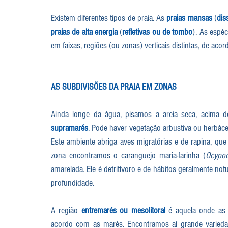
Existem diferentes tipos de praia. As 
praias mansas
 (
dis
praias de alta energia
 (
refletivas ou de tombo
). As espéc
em faixas, regiões (ou zonas) verticais distintas, de ac
AS SUBDIVISÕES DA PRAIA EM ZONAS
Ainda longe da água, pisamos a areia seca, acima d
supramarés
. Pode haver vegetação arbustiva ou herbácea
Este ambiente abriga aves migratórias e de rapina, que
zona encontramos o caranguejo maria-farinha (
Ocypod
amarelada. Ele é detritívoro e de hábitos geralmente no
profundidade.
A região 
entremarés ou mesolitoral
 é aquela onde as
acordo com as marés. Encontramos aí grande variedade