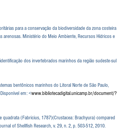
ritárias para a conservação da biodiversidade da zona costeira 
s arenosas. Ministério do Meio Ambiente, Recursos Hídricos e 
identificação dos invertebrados marinhos da região sudeste-sul 
stemas bentônicos marinhos do Litoral Norte de São Paulo, 
 Disponível em: <
www.bibliotecadigital.unicamp.br/document/?
de quadrata (Fabricius, 1787)(Crustacea: Brachyura) compared 
ournal of Shellfish Research, v. 29, n. 2, p. 503-512, 2010.