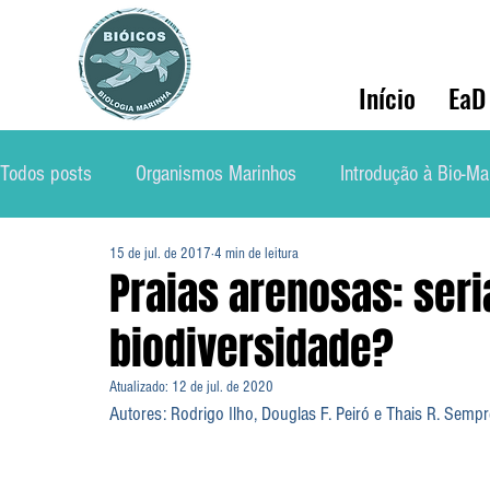
Início
EaD
Todos posts
Organismos Marinhos
Introdução à Bio-Ma
15 de jul. de 2017
4 min de leitura
Conservação
Ecologia Marinha
Mercado de Traba
Praias arenosas: ser
biodiversidade?
Soluções Ambientais Marinhas
Biólog@s Marinh@s
Atualizado:
12 de jul. de 2020
Autores: Rodrigo Ilho, Douglas F. Peiró e Thais R. Sem