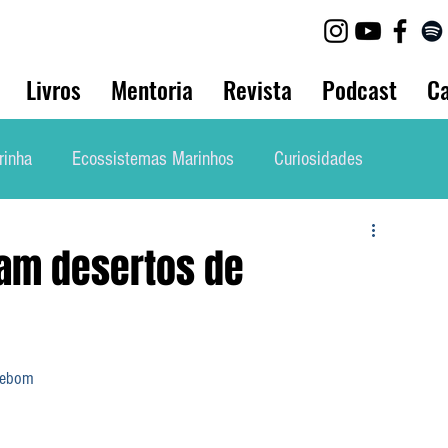
Livros
Mentoria
Revista
Podcast
Ca
rinha
Ecossistemas Marinhos
Curiosidades
lho
Biologia Animal
Bio Marinha Informação
iam desertos de
Mergulho
Etnobiologia
Evolução
prebom