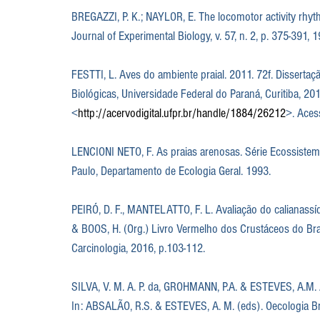
BREGAZZI, P. K.; NAYLOR, E. The locomotor activity rhyt
Journal of Experimental Biology, v. 57, n. 2, p. 375-391, 
FESTTI, L. Aves do ambiente praial. 2011. 72f. Disserta
Biológicas, Universidade Federal do Paraná, Curitiba, 201
<
http://acervodigital.ufpr.br/handle/1884/26212
>. Aces
LENCIONI NETO, F. As praias arenosas. Série Ecossistemas
Paulo, Departamento de Ecologia Geral. 1993.
PEIRÓ, D. F., MANTELATTO, F. L. Avaliação do calianassíd
& BOOS, H. (Org.) Livro Vermelho dos Crustáceos do Bras
Carcinologia, 2016, p.103-112.
SILVA, V. M. A. P. da, GROHMANN, P.A. & ESTEVES, A.M. 
In: ABSALÃO, R.S. & ESTEVES, A. M. (eds). Oecologia Brasil