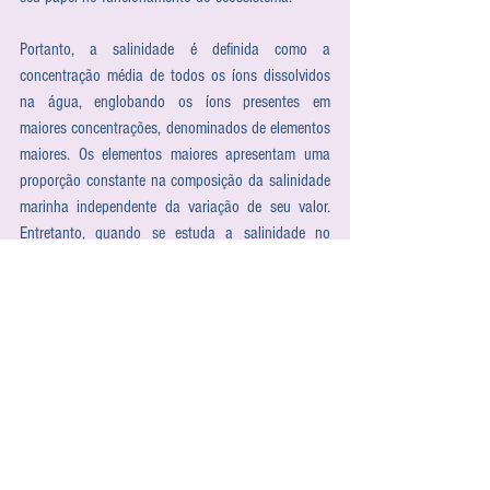
Portanto, a salinidade é definida como a 
concentração média de todos os íons dissolvidos 
na água, englobando os íons presentes em 
maiores concentrações, denominados de elementos 
maiores. Os elementos maiores apresentam uma 
proporção constante na composição da salinidade 
marinha independente da variação de seu valor. 
Entretanto, quando se estuda a salinidade no 
ambiente, é notório a sua importância na 
sobrevivência de organismos e na dinâmica dos 
ecossistemas.
Escute este artigo também pelo 
nosso Podcast. 
Clique aqui
!