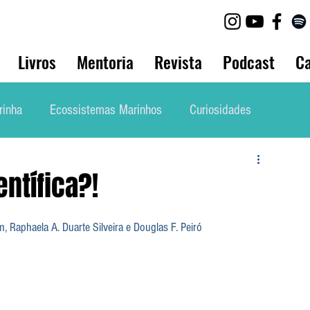
Livros
Mentoria
Revista
Podcast
Ca
rinha
Ecossistemas Marinhos
Curiosidades
lho
Biologia Animal
Bio Marinha Informação
ntífica?!
Mergulho
Etnobiologia
Evolução
 Raphaela A. Duarte Silveira e Douglas F. Peiró