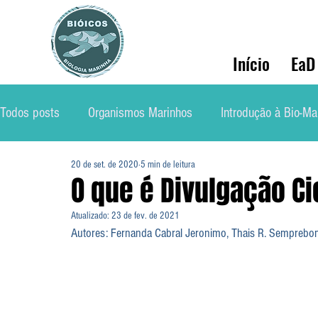
Início
EaD
Todos posts
Organismos Marinhos
Introdução à Bio-Ma
20 de set. de 2020
5 min de leitura
Conservação
Ecologia Marinha
Mercado de Traba
O que é Divulgação Cie
Atualizado:
23 de fev. de 2021
Soluções Ambientais Marinhas
Biólog@s Marinh@s
Autores: Fernanda Cabral Jeronimo, Thais R. Semprebom,