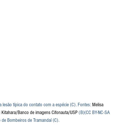
a lesão típica do contato com a espécie (C). Fontes: 
Melisa 
ni Kitahara/Banco de imagens Cifonauta/USP
 (B)(CC BY-NC-SA 
o de Bombeiros de Tramandaí (C).