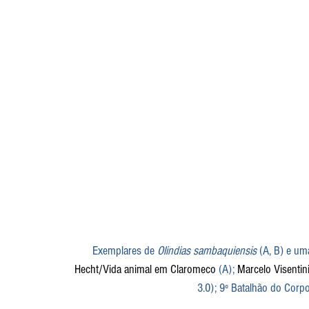
 Exemplares de 
Olindias sambaquiensis
 (A, B) e um
Hecht/Vida animal em Claromeco
 (A); 
Marcelo Visenti
3.0); 9º Batalhão do Corp