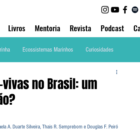
Livros
Mentoria
Revista
Podcast
Ca
rinha
Ecossistemas Marinhos
Curiosidades
lho
Biologia Animal
Bio Marinha Informação
vivas no Brasil: um
ão?
Mergulho
Etnobiologia
Evolução
la A. Duarte Silveira, Thais R. Semprebom e Douglas F. Peiró