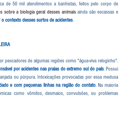
a de 50 mil atendimentos a banhistas, feitos pelo corpo de 
s sobre a biologia geral desses animais
 ainda são escassas e 
 o contexto desses surtos de acidentes
.
LEIRA
or pescadores de algumas regiões como "água-viva reloginho". 
onsável por acidentes nas praias do extremo sul do país
. Possui 
aranjada ou púrpura. Intoxicações provocadas por essa medusa 
ndado e com pequenas linhas na região do contato
. Na maioria 
êmicas como vômitos, desmaios, convulsões, ou problemas 