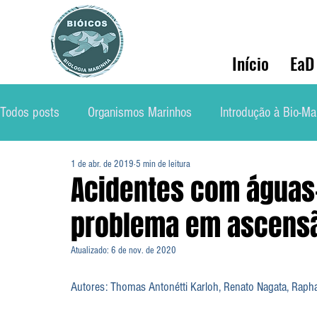
Início
EaD
Todos posts
Organismos Marinhos
Introdução à Bio-Ma
1 de abr. de 2019
5 min de leitura
Conservação
Ecologia Marinha
Mercado de Traba
Acidentes com águas-
problema em ascens
Soluções Ambientais Marinhas
Biólog@s Marinh@s
Atualizado:
6 de nov. de 2020
Autores: Thomas Antonétti Karloh, Renato Nagata, Raphae