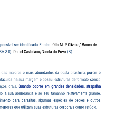
ossível ser identificada. Fontes: 
Otto M. P. Oliveira/ Banco de 
SA 3.0); 
Daniel Castellano/Gazeta do Povo
 (B).
 Essa espécie de cifozoário é uma das maiores e mais abundantes da costa brasileira, porém é 
entáculos na sua margem e possui estruturas de formato cônico 
ços orais. 
Quando ocorre em grandes densidades, atrapalha 
. Devido a sua abundância e ao seu tamanho relativamente grande, 
limento para parasitas, algumas espécies de peixes e outros 
enores que utilizam suas estruturas corporais como refúgio.