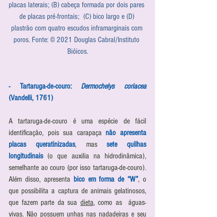
placas laterais; (B) cabeça formada por dois pares 
de placas pré-frontais;  (C) bico largo e (D) 
plastrão com quatro escudos inframarginais com 
poros. Fonte: © 2021 Douglas Cabral/Instituto 
Bióicos.
- Tartaruga-de-couro: 
Dermochelys coriacea
(Vandelli, 1761)
A tartaruga-de-couro é uma espécie de fácil 
identificação, pois sua carapaça 
não apresenta 
placas queratinizadas
, mas 
sete quilhas 
longitudinais
 (o que auxilia na hidrodinâmica), 
semelhante ao couro (por isso tartaruga-de-couro). 
Além disso, apresenta 
bico em forma de “W”
, o 
que possibilita a captura de animais gelatinosos, 
que fazem parte da sua 
dieta
, como as  águas-
vivas. Não possuem unhas nas nadadeiras e seu 