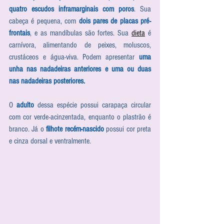
quatro escudos inframarginais com poros
. Sua 
cabeça é pequena, com 
dois pares de placas pré-
frontais
, e as mandíbulas são fortes. Sua 
dieta
 é 
carnívora, alimentando de peixes, moluscos, 
crustáceos e água-viva. Podem apresentar 
uma 
unha nas nadadeiras anteriores e uma ou duas 
nas nadadeiras posteriores.
O 
adulto
 dessa espécie possui carapaça circular 
com cor verde-acinzentada, enquanto o plastrão é 
branco. Já o 
filhote recém-nascido
 possui cor preta 
e cinza dorsal e ventralmente. 