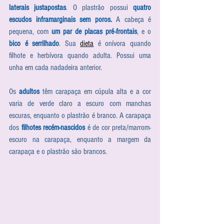
laterais justapostas
. O plastrão possui 
quatro 
escudos inframarginais sem poros.
 A cabeça é 
pequena, com 
um par de placas pré-frontais
, e o 
bico é serrilhado
. Sua 
dieta
 é onívora quando 
filhote e herbívora quando adulta. Possui uma 
unha em cada nadadeira anterior. 
Os 
adultos
 têm carapaça em cúpula alta e a cor 
varia de verde claro a escuro com manchas 
escuras, enquanto o plastrão é branco. A carapaça 
dos 
filhotes recém-nascidos
 é de cor preta/marrom-
escuro na carapaça, enquanto a margem da 
carapaça e o plastrão são brancos.