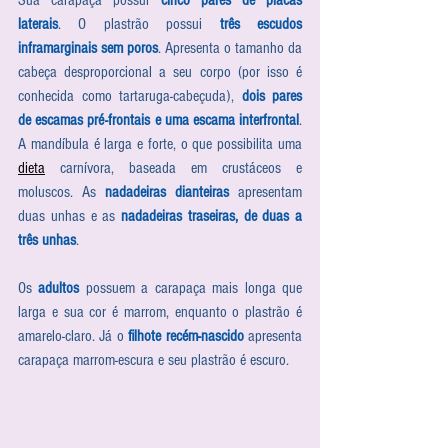
Sua carapaça possui 
cinco pares de placas 
laterais
. O plastrão possui 
três escudos 
inframarginais sem poros
. Apresenta o tamanho da 
cabeça desproporcional a seu corpo (por isso é 
conhecida como tartaruga-cabeçuda), 
dois pares 
de escamas pré-frontais e uma escama interfrontal
. 
A mandíbula é larga e forte, o que possibilita uma 
dieta
 carnívora, baseada em crustáceos e 
moluscos. As
 nadadeiras dianteiras 
apresentam 
duas unhas e as 
nadadeiras traseiras, de duas a 
três unhas
. 
Os 
adultos
 possuem a carapaça mais longa que 
larga e sua cor é marrom, enquanto o plastrão é 
amarelo-claro. Já o 
filhote recém-nascido
 apresenta 
carapaça marrom-escura e seu plastrão é escuro. 