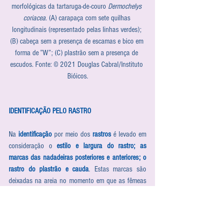
morfológicas da tartaruga-de-couro 
Dermochelys 
coriacea
. (A) carapaça com sete quilhas 
longitudinais (representado pelas linhas verdes); 
(B) cabeça sem a presença de escamas e bico em 
forma de ”W”; (C) plastrão sem a presença de 
escudos. Fonte: © 2021 Douglas Cabral/Instituto 
Bióicos.
IDENTIFICAÇÃO PELO RASTRO
Na 
identificação
 por meio dos 
rastros
 é levado em 
consideração o 
estilo e largura do rastro; as 
marcas das nadadeiras posteriores e anteriores; o 
rastro do plastrão e cauda
. Estas marcas são 
deixadas na areia no momento em que as fêmeas 
adultas e fecundadas saem da água para nidificar. 
Vale salientar que em alguns locais do mundo, 
como na Ilha de Oahu no Havaí, tartarugas 