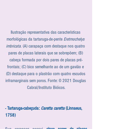
Ilustração representativa das características 
morfológicas da tartaruga-de-pente 
Eretmochelys 
imbricata
. (A) carapaça com destaque nos quatro 
pares de placas laterais que se sobrepõem; (B) 
cabeça formada por dois pares de placas pré-
frontais; (C) bico semelhante ao de um gavião e 
(D) destaque para o plastrão com quatro escudos 
inframarginais sem poros. Fonte: © 2021 Douglas 
Cabral/Instituto Bióicos.
- Tartaruga-cabeçuda:
 Caretta caretta
 (Linnaeus, 
1758)