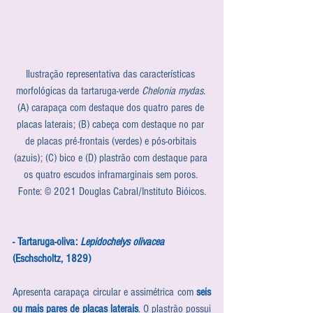
Ilustração representativa das características 
morfológicas da tartaruga-verde 
Chelonia mydas
. 
(A) carapaça com destaque dos quatro pares de 
placas laterais; (B) cabeça com destaque no par 
de placas pré-frontais (verdes) e pós-orbitais 
(azuis); (C) bico e (D) plastrão com destaque para 
os quatro escudos inframarginais sem poros. 
Fonte: © 2021 Douglas Cabral/Instituto Bióicos.
- Tartaruga-oliva: 
Lepidochelys olivacea
(Eschscholtz, 1829)
Apresenta carapaça circular e assimétrica com
 seis 
ou mais pares de placas laterais
. O plastrão possui 