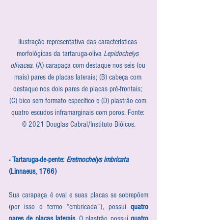
Ilustração representativa das características 
morfológicas da tartaruga-oliva 
Lepidochelys 
olivacea
. (A) carapaça com destaque nos seis (ou 
mais) pares de placas laterais; (B) cabeça com 
destaque nos dois pares de placas pré-frontais; 
(C) bico sem formato específico e (D) plastrão com 
quatro escudos inframarginais com poros. Fonte: 
© 2021 Douglas Cabral/Instituto Bióicos.
- Tartaruga-de-pente: 
Eretmochelys imbricata
(Linnaeus, 1766)
Sua carapaça é oval e suas placas se sobrepõem 
(por isso o termo “embricada”), possui 
quatro 
pares de placas laterais
. O plastrão possui 
quatro 