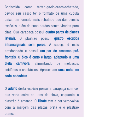
Conhecida como tartaruga-de-casco-achatado, 
devido seu casco ter o formato de uma cúpula 
baixa, um formato mais achatado que das demais 
espécies, além de suas bordas serem viradas para 
cima. Sua carapaça possui 
quatro pares de placas 
laterais
. O plastrão possui 
quatro escudos 
inframarginais sem poros
. A cabeça é mais 
arredondada e possui 
um par de escamas pré-
frontais
. O 
bico é curto e largo, adaptado a uma 
dieta carnívora
, alimentando de moluscos, 
cnidários e crustáceos. Apresentam 
uma unha em 
cada nadadeira
. 
O 
adulto
 desta espécie possui a carapaça com cor 
que varia entre os tons de cinza, enquanto o 
plastrão é amarelo. O 
filhote
 tem a cor verde-oliva 
com a margem das placas preta e o plastrão 
branco. 