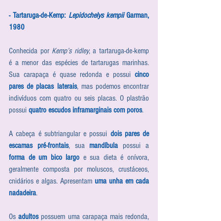
- Tartaruga-de-Kemp: 
Lepidochelys kempii
 Garman, 
1980
Conhecida por 
Kemp’s ridley
, a tartaruga-de-kemp 
é a menor das espécies de tartarugas marinhas. 
Sua carapaça é quase redonda e possui 
cinco 
pares de placas laterais
, mas podemos encontrar 
indivíduos com quatro ou seis placas. O plastrão 
possui 
quatro escudos inframarginais com poros
.
A cabeça é subtriangular e possui 
dois pares de 
escamas pré-frontais
, sua 
mandíbula
 possui a 
forma de um bico largo
 e sua dieta é onívora, 
geralmente composta por moluscos, crustáceos, 
cnidários e algas. Apresentam 
uma unha em cada 
nadadeira
.
Os 
adultos 
possuem uma carapaça mais redonda, 