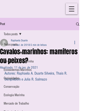
Post
Todos posts
Raphaela Duarte
Todos posts
1 de out. de 2018
5 min de leitura
Cavalos-marinhos: mamíferos
Organismos Marinhos
ou peixes?
Introdução à Bio-Marinha
Atualizado:
11 de jan. de 2021
Ecossistemas Marinhos
Autores: Raphaela A. Duarte Silveira, Thais R. 
Curiosidades
Semprebom e Julia R. Salmazo
Conservação
Ecologia Marinha
Mercado de Trabalho