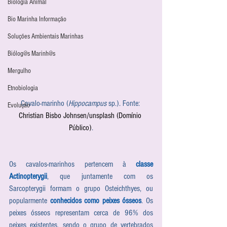
Biologia Animal
Bio Marinha Informação
Soluções Ambientais Marinhas
Biólog@s Marinh@s
Mergulho
Etnobiologia
Cavalo-marinho (
Hippocampus
 sp.). Fonte: 
Evolução
Christian Bisbo Johnsen/unsplash (Domínio 
Público)
.
Os cavalos-marinhos pertencem à 
classe 
Actinopterygii
, que juntamente com os 
Sarcopterygii formam o grupo Osteichthyes, ou 
popularmente 
conhecidos como peixes ósseos
. Os 
peixes ósseos representam cerca de 96% dos 
peixes existentes, sendo o grupo de vertebrados 