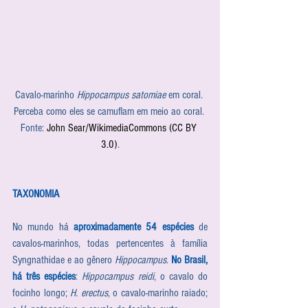
Cavalo-marinho 
Hippocampus satomiae
 em coral. 
Perceba como eles se camuflam em meio ao coral. 
Fonte: 
John Sear/WikimediaCommons (CC BY 
3.0)
.
TAXONOMIA
No mundo há 
aproximadamente 54 espécies
 de 
cavalos-marinhos, todas pertencentes à família 
Syngnathidae e ao gênero 
Hippocampus
. 
No Brasil, 
há três espécies
: 
Hippocampus reidi
, o cavalo do 
focinho longo; 
H. erectus
, o cavalo-marinho raiado; 