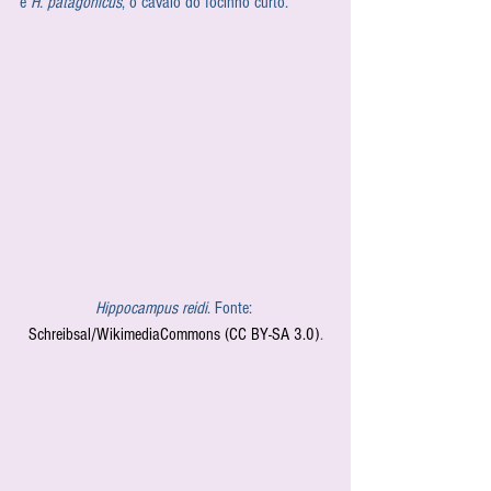
e 
H. patagonicus
, o cavalo do focinho curto.
Hippocampus reidi
. Fonte: 
Schreibsal/WikimediaCommons (CC BY-SA 3.0)
.