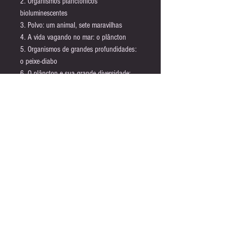
2. Organismos planctônicos
bioluminescentes
3. Polvo: um animal, sete maravilhas
4. A vida vagando no mar: o plâncton
5. Organismos de grandes profundidades:
o peixe-diabo
6. O plâncton e sua grande diversidade:
como podemos dividi-la e classificá-la?
7. Albatrozes: os gigantes dos ares e dos
mares
8. Cavalos-marinhos: mamíferos ou peixes?
9. Baleia à vista: Baleias do Brasil
10. Peixe-leão: belo e perigoso!
60 p.
Este livro foi produzido com a intenção de
arrecadar recursos para o Instituto de
Biologia Marinha Bióicos.